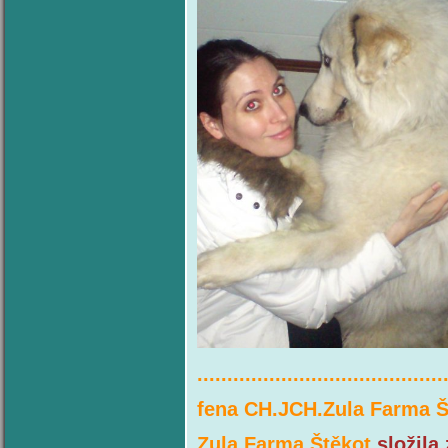
.........................................
fena CH.JCH.Zula Farma 
Zula Farma Štěkot
složila