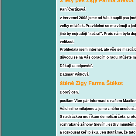
3 letý pes Zigy Farma Štěkot
Paní Čertíková,
v červenci 2008 jsme od Vás koupili psa jm
velký
miláček. Pravidelně se mu věnuji a je
jiné by
nejraději "sežral". Proto nám bylo d
velikost.
Prohledala jsem internet, ale vše se mi zdál
důvodu se na Vás obracím o radu. Můžete m
Děkuji za odpověď.
Dagmar Válková
štěně Zigy Farma Štěkot
Dobrý den,
posílám Vám pár informací o našem Maxíkovi.
Všichni ho milujeme a jsme z něho unešení. J
S nadsázkou mu říkám demoliční četa, prot
rozhrabané záhony (nevím, jestli v minulém 
a rozkousal keř ibišku. Jen doufáme, že tat