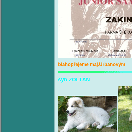
blahopřejeme maj.Urbanovým
syn ZOLTÁN