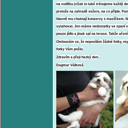
na vodítku (však to také trénujeme každý de
protože na zahradě sežere, na co přijde. Pan 
hlavně mu chutnají konzervy s masíčkem. Ne
vytahovat. Jen máme nedostatky ve spaní v 
pouze jídlo a jinak spí na terase. Takže učen
Omlouvám se, že neposílám žádné fotky, my 
fotky Vám pošlu.
Zdravím a přeji hezký den.
Dagmar Válková