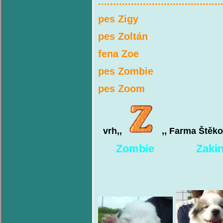
.........................................
pes Zigy
pes Zoltán
fena Zoe
pes Zombie
pes Zoom
vrh,,
,, Farma Štěkot
Zombie
Zak