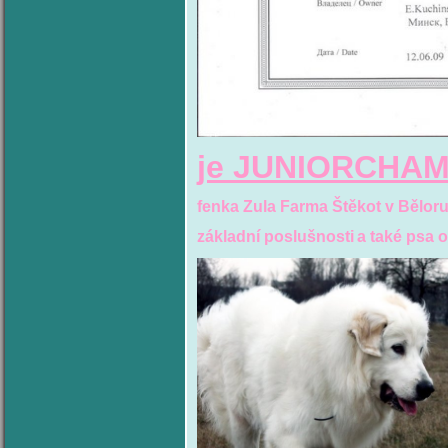
je JUNIORCHA
fenka Zula Farma Štěkot v Bělor
základní poslušnosti
a také psa 