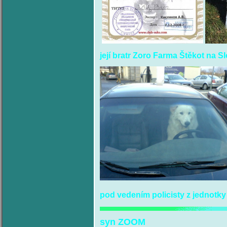
její bratr Zoro Farma Štěkot na S
pod vedením policisty
z jednotky
syn ZOOM