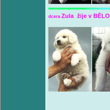
Zula
žije v BĚL
dcera