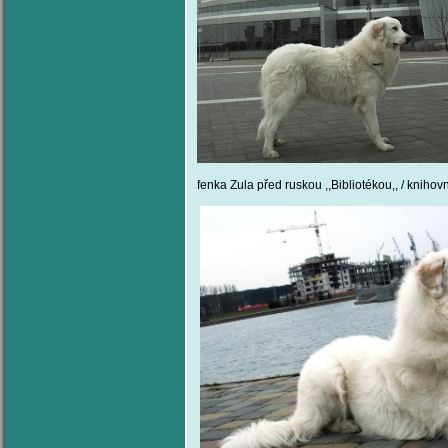
fenka Zula před ruskou ,,Bibliotékou,, / knihov