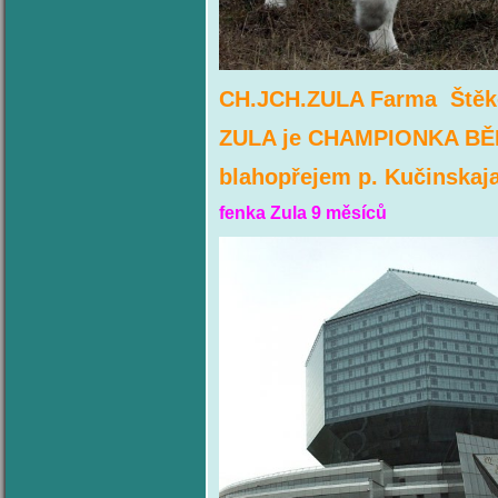
CH.JCH.ZULA Farma Štěko
ZULA je
CHAMPIONKA B
blahopřejem p. Kučinska
fenka Zula 9 měsíců