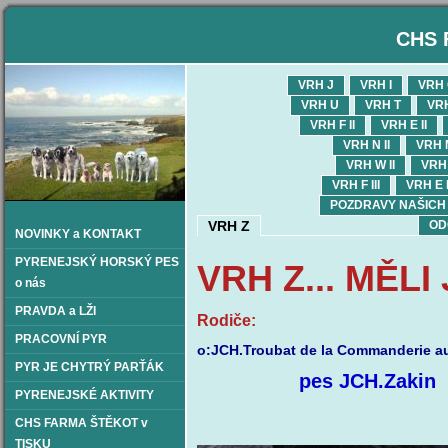
CHS 
VRH J
VRH I
VRH
VRH U
VRH T
VR
VRH F II
VRH E II
VRH N II
VRH M
VRH W II
VRH 
VRH F III
VRH E I
POZDRAVY NAŠICH OD
VRH Z
OD
NOVINKY a KONTAKT
PYRENEJSKÝ HORSKÝ PES
VRH Z... MĚL
o nás
PRAVDA a LŽI
Rodiče:
PRACOVNÍ PYR
o:JCH.Troubat de la Commanderie a
PYR JE CHYTRÝ PARŤÁK
pes JCH.
PYRENEJSKÉ AKTIVITY
CHS FARMA ŠTĚKOT v
TISKU