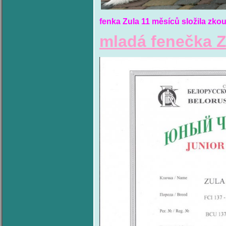
fenka Zula 11 měsíců složila zko
mladá fenečka