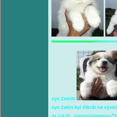
syn ZAKIN
syn Zakin byl třikrát na vý
3x CAJC,
Juniorchampion ČE