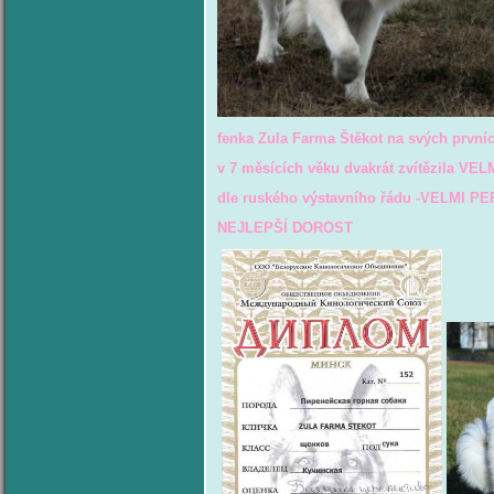
fenka Zula Farma Štěkot na svých první
v 7 měsících věku dvakrát zvítězila VE
dle ruského výstavního řádu -VELMI P
NEJLEPŠÍ DOROST