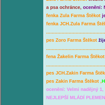
a psa ochránce,
ocenění:
fenka Zula Farma Štěkot
j
fenka JCH.Zula Farma Št
.........................................
pes Zoro Farma Štěkot
ži
.........................................
fena Žakelin Farma Štěko
.........................................
pes JCH.Zakin Farma Štěk
pes Zakin Farma Štěkot ,
H
ocenění: Velmi nadějný 1, 
NEJLEPŠÍ MLÁDÍ PLEMEN