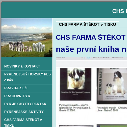
CHS 
CHS FARMA ŠTĚKOT v TISKU
CHS FARMA ŠTĚKOT v
naše první kniha 
NOVINKY a KONTAKT
PYRENEJSKÝ HORSKÝ PES
o nás
PRAVDA a LŽI
PRACOVNÍ PYR
PYR JE CHYTRÝ PARŤÁK
PYRENEJSKÉ AKTIVITY
CHS FARMA ŠTĚKOT v
TISKU