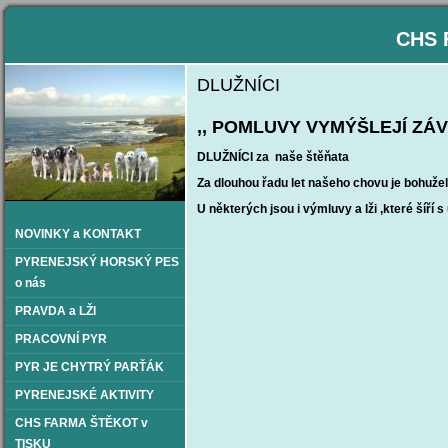
CHS 
DLUŽNÍCI
,, POMLUVY VYMÝŠLEJÍ ZÁVIS
DLUŽNÍCI za naše štěňata
Za dlouhou řadu let našeho chovu je bohužel 
U některých jsou i výmluvy a lži ,které šíř
NOVINKY a KONTAKT
PYRENEJSKÝ HORSKÝ PES
o nás
PRAVDA a LŽI
PRACOVNÍ PYR
PYR JE CHYTRÝ PARŤÁK
PYRENEJSKÉ AKTIVITY
CHS FARMA ŠTĚKOT v
TISKU