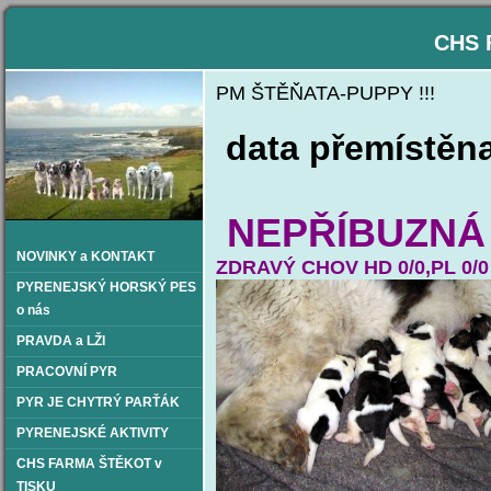
CHS 
PM ŠTĚŇATA-PUPPY !!!
data přemístěn
NEPŘÍBUZNÁ
NOVINKY a KONTAKT
ZDRAVÝ CHOV HD 0/0,PL 0/0
PYRENEJSKÝ HORSKÝ PES
o nás
PRAVDA a LŽI
PRACOVNÍ PYR
PYR JE CHYTRÝ PARŤÁK
PYRENEJSKÉ AKTIVITY
CHS FARMA ŠTĚKOT v
TISKU