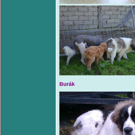
Burák