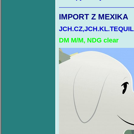
...................................................................................
IMPORT Z MEXIKA
JCH.CZ,JCH.KL.TEQUIL
DM M/M, NDG clear