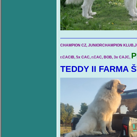
...................................................................................
CHAMPION CZ, JUNIORCHAMPION KLUB,J
P
r.CACIB, 5x CAC, r.CAC, BOB, 3x CAJC,
TEDDY II FARMA 