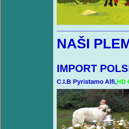
...................................................................................
NAŠI PLEM
IMPORT POL
C.I.B Pyristamo Alfi,
HD 0