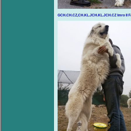
GCH.CH.CZ,CH.KL.JCH.KL.JCH.CZ Imro II F