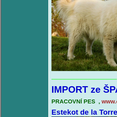
..................................................
IMPORT ze Š
PRACOVNÍ PES ,
www.e
Estekot de la Torr