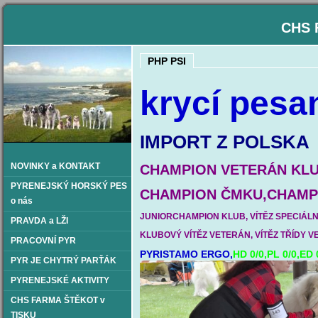
CHS 
PHP PSI
krycí pesa
IMPORT Z
NOVINKY a KONTAKT
CHAMPION VETERÁN KL
PYRENEJSKÝ HORSKÝ PES
CHAMPION ČMKU,CHAMPI
o nás
JUNIORCHAMPION KLUB, VÍTĚZ SPECIÁLNÍ 
PRAVDA a LŽI
KLUBOVÝ VÍTĚZ VETERÁN, VÍTĚZ TŘÍDY VE
PRACOVNÍ PYR
PYRISTAMO ERGO,
HD 0/0,PL 0/0,ED
PYR JE CHYTRÝ PARŤÁK
PYRENEJSKÉ AKTIVITY
CHS FARMA ŠTĚKOT v
TISKU