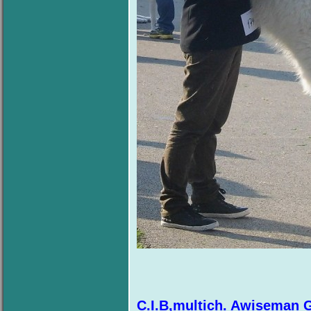
C.I.B,multich. Awiseman G