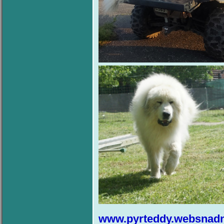
www.pyrteddy.websnadn