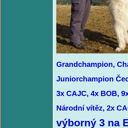
Grandchampion,
Ch
Juniorchampion Čec
3x CAJC, 4x BOB, 
Národní vítěz,
2x C
výborný 3 na 