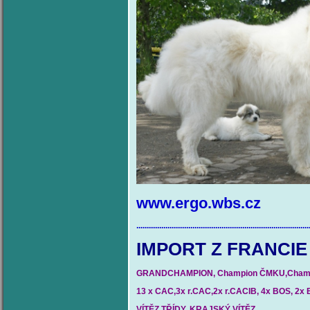
www.ergo.wbs.cz dnes
...................................................................................
IMPORT Z 
GRANDCHAMPION, Champion ČMKU,Champi
13 x CAC,3x r.CAC,2x r.CACIB, 4x BOS, 2
VÍTĚZ TŘÍDY, KRAJSKÝ VÍTĚZ