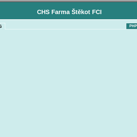
CHS Farma Štěkot FCI
G
PHP