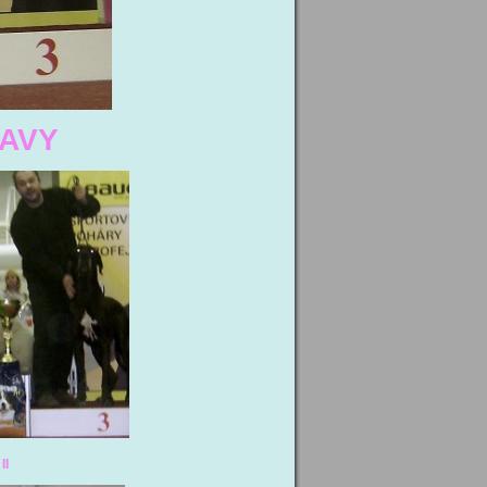
TAVY
II