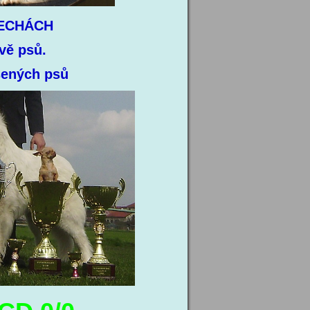
ČECHÁCH
vě psů.
šených psů