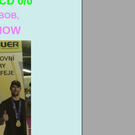
OCD 0/0
BOB,
HOW