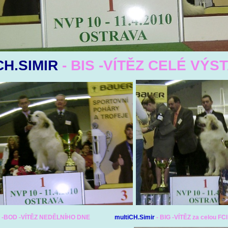
CH.SIMIR
- BIS -VÍTĚZ CELÉ VÝS
r
-BOD -VÍTĚZ NEDĚLNÍHO DNE
multiCH.Simir
- BIG -VÍTĚZ za celou FCI 