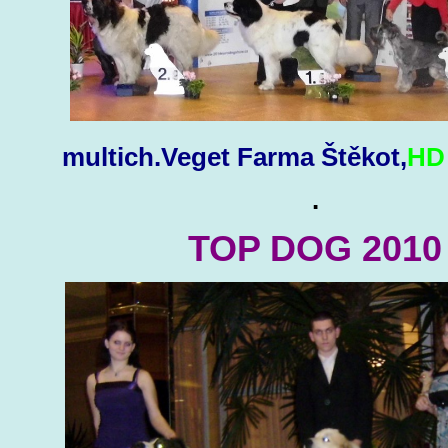
multich.Veget Farma Štěkot,
HD 
.
TOP DOG 2010