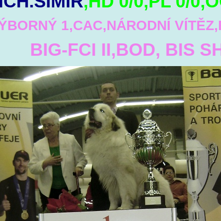
iCH.SIMIR
,HD 0/0,PL 0/0,
ÝBORNÝ 1,CAC,NÁRODNÍ VÍTĚZ,
-FCI II,BOD, BIS S