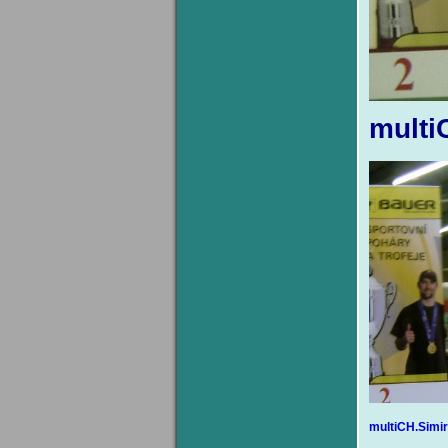
multi
multiCH.Simi