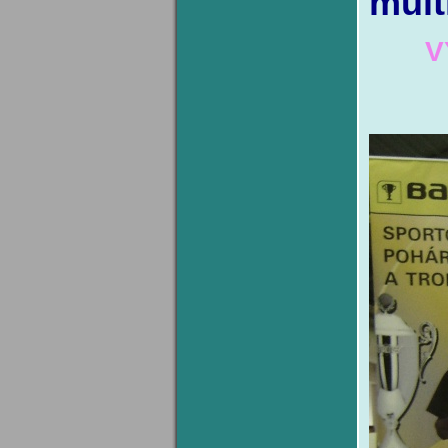
mult
V
BIG