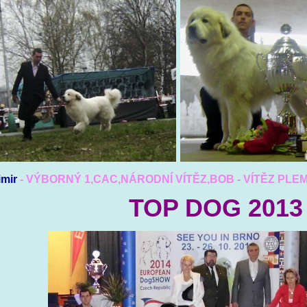
imir
- VÝBORNÝ 1,CAC,NÁRODNÍ VÍTĚZ,BOB - VÍTĚZ PLE
TOP DOG 2013