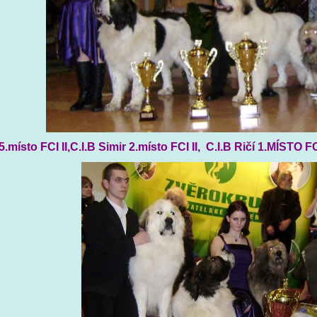
5.místo FCI II,C.I.B Simir 2.místo FCI II, C.I.B Ričí 1.MÍSTO FC