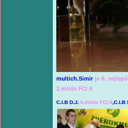
multich.Simir
je 6. nejle
2.místo FCI II
C.I.B D.J.
5.místo FCI II
,C.I.B