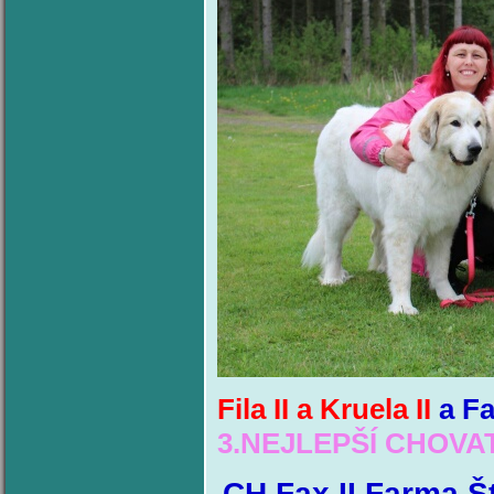
Fila II a Kruela II
a Fa
3.NEJLEPŠÍ CHOV
CH.Fax II Farma 