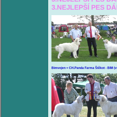
3.NEJLEPŠÍ PES D
Bimvejen = CH.Panda Farma Štěkot - BIM (v