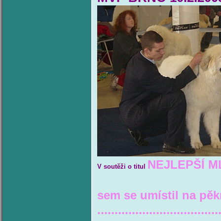
NEJLEPŠÍ ML
V soutěži o titul
sem se umístil na pěk
...................................