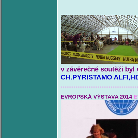
v závěrečné soutěži byl 
CH.PYRISTAMO ALFI,HD 
.........................................
EVROPSKÁ VÝSTAVA 2014
E