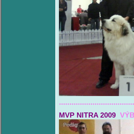
...................................
MVP NITRA 2009
VÝB