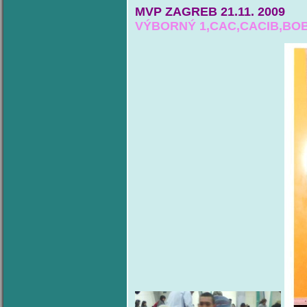
MVP ZAGREB
21.11. 
VÝBORNÝ 1,CAC,CACIB,BO