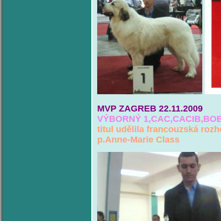
MVP ZAGREB
22.11.2009
VÝBORNÝ 1,CAC,CACIB,BOB,
titul udělila francouzská roz
p.Anne-Marie Class