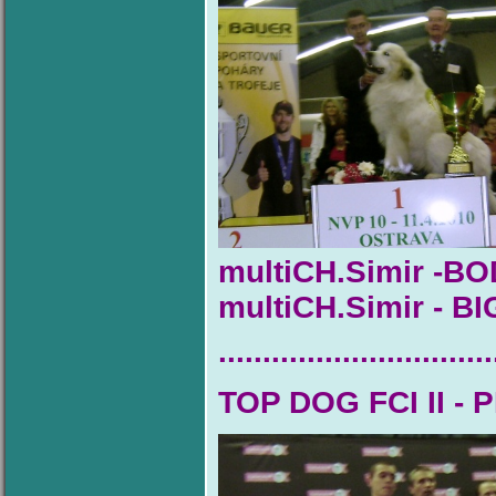
multiCH.Simir -
multiCH.Simir - BI
...............................
TOP DOG FCI II - 