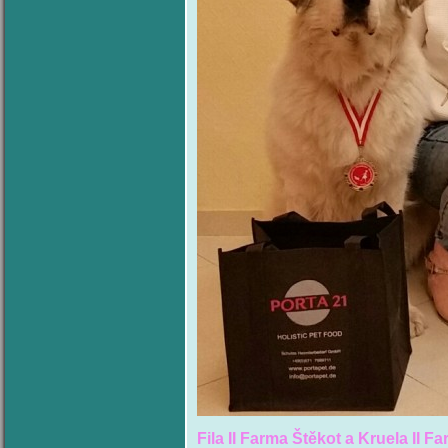
Fila II Farma Štěkot a Kruela II F