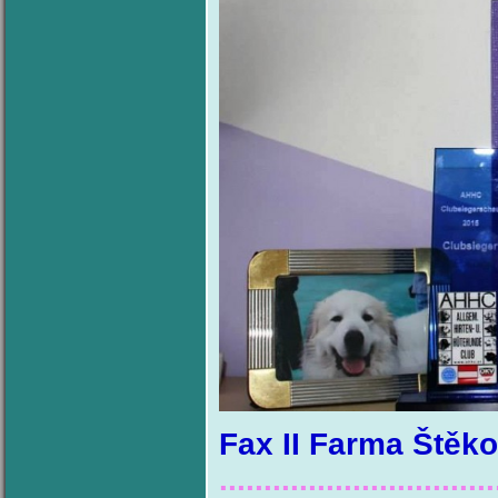
Fax II Farma Štěko
...............................