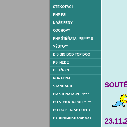
ŠTĚKOŤÁCI
PHP PSI
NAŠE FENY
ODCHOVY
PHP ŠTĚŇATA -PUPPY !!!
VÝSTAVY
BIS BIG BOD TOP DOG
PSÍ NEBE
DLUŽNÍCI
PORADNA
SOUT
STANDARD
PM ŠTĚŇATA-PUPPY !!!
PO ŠTĚŇATA-PUPPY !!!
PO FACE RASE PUPPY
PYRENEJSKÉ ODKAZY
23.11