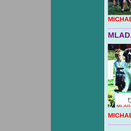
MICHA
.............
MLAD
MICHA
.............