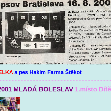
ELKA
a pes Hakim Farma Štěkot
..........................................................................
.2001 MLADÁ BOLESLAV
1.místo Dítě