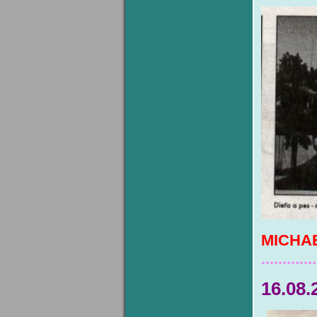
MICHA
.............
16.08