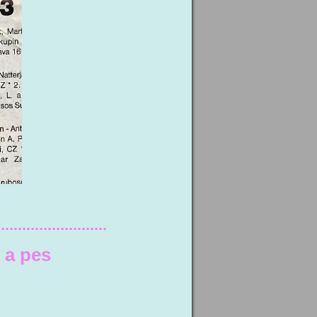
..........................
 a pes