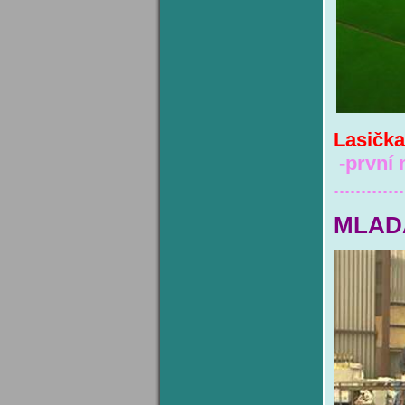
Lasičk
-první 
.............
MLAD