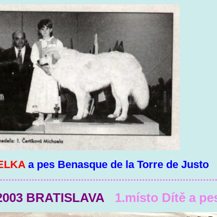
ELKA
a pes Benasque de la Torre de Justo
..........................................................................
.2003 BRATISLAVA
1.místo Dítě a pe