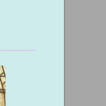
..........................