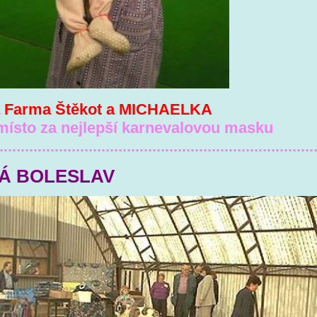
a Farma Štěkot a MICHAELKA
místo za nejlepší karnevalovou masku
..........................................................................
Á BOLESLAV