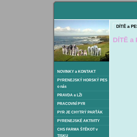
DÍTĚ a PE
DÍTĚ a
NOVINKY a KONTAKT
PYRENEJSKÝ HORSKÝ PES
o nás
PRAVDA a LŽI
PRACOVNÍ PYR
PYR JE CHYTRÝ PARŤÁK
PYRENEJSKÉ AKTIVITY
CHS FARMA ŠTĚKOT v
TISKU