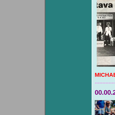
MICHA
.............
00.00