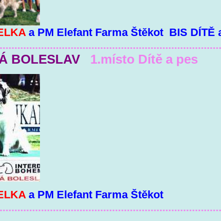
ELKA
a PM Elefant Farma Štěkot BIS DÍTĚ
..........................................................................
Á BOLESLAV
1.místo Dítě a pes
ELKA
a PM Elefant Farma Štěkot
..........................................................................