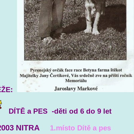
ĚŽE:
DÍTĚ a PES -děti od 6 do 9 let
.2003 NITRA
1.místo Dítě a pes