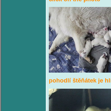
pohodlí štěňátek je h