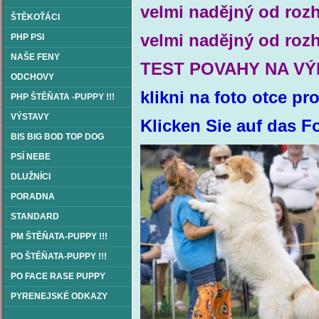
velmi nadějný od roz
ŠTĚKOŤÁCI
velmi nadějný od roz
PHP PSI
NAŠE FENY
TEST POVAHY NA V
ODCHOVY
klikni na foto otce p
PHP ŠTĚŇATA -PUPPY !!!
VÝSTAVY
Klicken Sie auf das F
BIS BIG BOD TOP DOG
PSÍ NEBE
DLUŽNÍCI
PORADNA
STANDARD
PM ŠTĚŇATA-PUPPY !!!
PO ŠTĚŇATA-PUPPY !!!
PO FACE RASE PUPPY
PYRENEJSKÉ ODKAZY