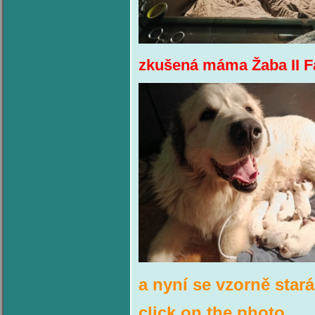
zkušená máma Žaba II 
a nyní se vzorně stará
click on the photo