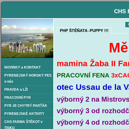
CHS 
PHP ŠTĚŇATA -PUPPY !!!
Mě
mamina Žaba II Fa
NOVINKY a KONTAKT
PRACOVNÍ FENA
3xCA
PYRENEJSKÝ HORSKÝ PES
o nás
otec Ussau de la V
PRAVDA a LŽI
výborný 2 na Mistrov
PRACOVNÍ PYR
PYR JE CHYTRÝ PARŤÁK
výborný 3 od rozhodč
PYRENEJSKÉ AKTIVITY
výborný 4 od rozhodčí
CHS FARMA ŠTĚKOT v
TISKU