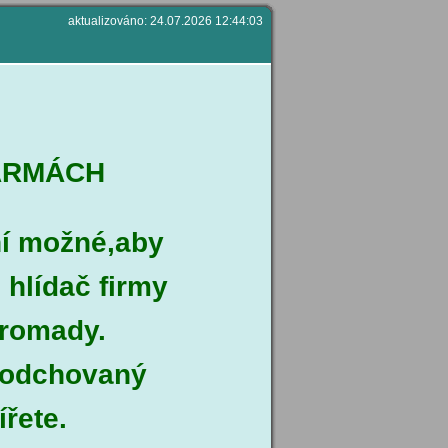
aktualizováno: 24.07.2026 12:44:03
ARMÁCH
í možné,
aby
 hlídač firmy
hromady.
 odchovaný
ířete.