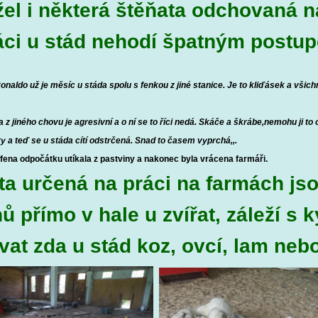
el i některá štěňata odchovaná 
áci u stád nehodí špatným postu
onaldo už je měsíc u stáda spolu s fenkou z jiné stanice. Je to kliďásek a všichn
 z jiného chovu je agresivní a o ní se to říci nedá. Skáče a škrábe,nemohu ji to
y a teď se u stáda cítí odstrčená. Snad to časem vyprchá,,.
fena odpočátku utíkala z pastviny a nakonec byla vrácena farmáři.
ta určená na práci na farmách js
nů přímo v hale u zvířat, záleží s
vat zda u stád koz, ovcí, lam nebo