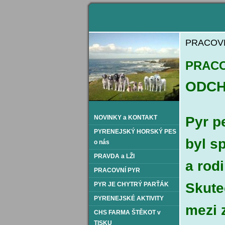
PRACOV
PRACO
ODCH
NOVINKY a KONTAKT
Pyr p
PYRENEJSKÝ HORSKÝ PES
byl s
o nás
PRAVDA a LŽI
a rod
PRACOVNÍ PYR
Skute
PYR JE CHYTRÝ PARŤÁK
PYRENEJSKÉ AKTIVITY
mezi z
CHS FARMA ŠTĚKOT v
TISKU