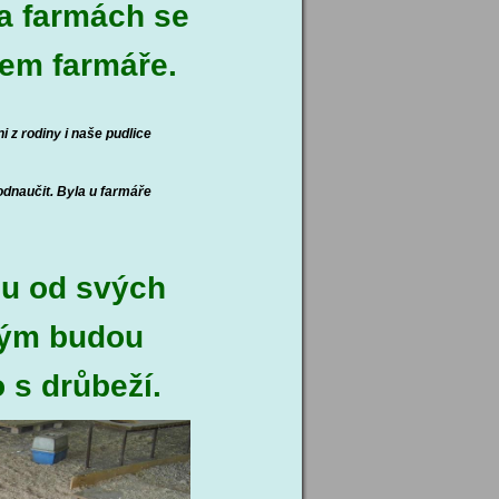
na farmách se
pem farmáře.
i z rodiny i naše pudlice
 odnaučit. Byla u farmáře
ou od svých
 kým budou
 s drůbeží.