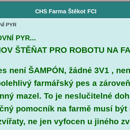
CHS Farma Štěkot FCI
NÍ PYR
VNÍ PYR...
OV ŠTĚŇAT PRO ROBOTU NA F
es není ŠAMPÓN, žádné 3V1 , nen
polehlivý farmářský pes a zároveň
inný mazel. To je neslučitelné do
čný pomocník na farmě musí být
vířaty, ne jen vyfocen u jiného zv