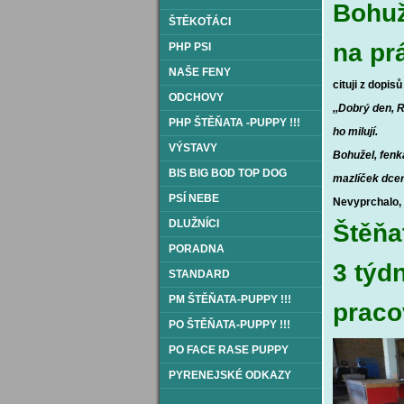
Bohuž
ŠTĚKOŤÁCI
na pr
PHP PSI
NAŠE FENY
cituji z dopisů
ODCHOVY
,,Dobrý den, R
PHP ŠTĚŇATA -PUPPY !!!
ho milují.
VÝSTAVY
Bohužel, fenka
BIS BIG BOD TOP DOG
mazlíček
dcer
PSÍ NEBE
Nevyprchalo, 
DLUŽNÍCI
Štěňa
PORADNA
3 týd
STANDARD
PM ŠTĚŇATA-PUPPY !!!
praco
PO ŠTĚŇATA-PUPPY !!!
PO FACE RASE PUPPY
PYRENEJSKÉ ODKAZY