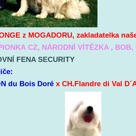
ONGE z MOGADORU, zakladatelka naš
IONKA CZ, NÁRODNÍ VÍTĚZKA , BOB, 
VNÍ FENA SECURITY
diče:
N du Bois Doré
x CH.Flandre di Val D´