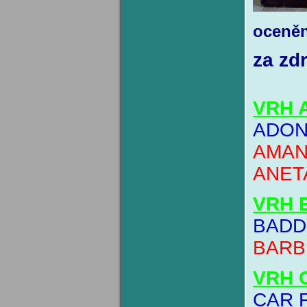
oceněn
za zd
VRH 
ADON
AMAN
ANET
VRH B
BADD
BARB
VRH 
CAR 