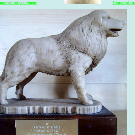
avotní stránka chovu:
Zdravotní st