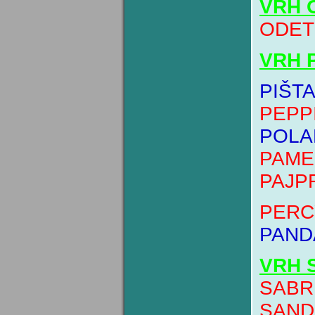
VRH 
ODET
VRH 
PIŠT
PEPP
POLA
PAME
PAJP
PERC
PAND
VRH 
SABR
SAND