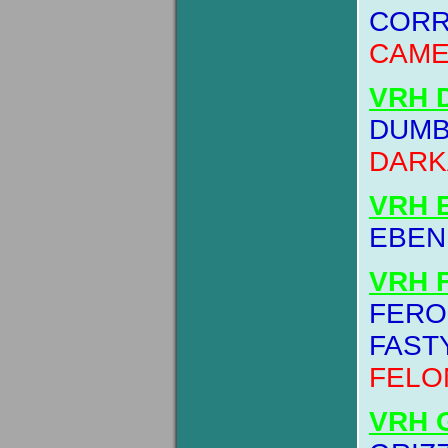
CORR
CAME
VRH 
DUMB
DARK
VRH 
EBEN
VRH 
FERO
FAST
FELO
VRH 