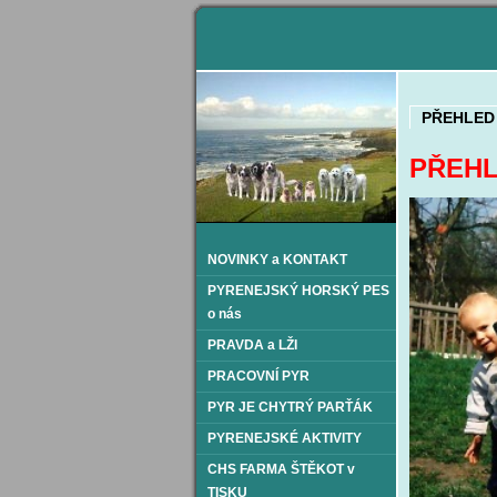
PŘEHLED
PŘEHL
NOVINKY a KONTAKT
PYRENEJSKÝ HORSKÝ PES
o nás
PRAVDA a LŽI
PRACOVNÍ PYR
PYR JE CHYTRÝ PARŤÁK
PYRENEJSKÉ AKTIVITY
CHS FARMA ŠTĚKOT v
TISKU