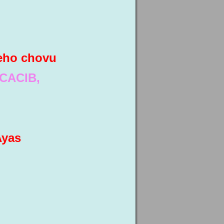
eho chovu
CACIB,
Ayas