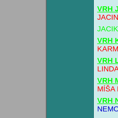
VRH 
JACI
JACI
VRH 
KARM
VRH 
LIND
VRH 
MÍŠA
VRH 
NEMO