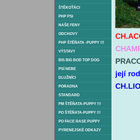
ŠTĚKOŤÁCI
PHP PSI
NAŠE FENY
ODCHOVY
CH.AC
PHP ŠTĚŇATA -PUPPY !!!
CHAMP
VÝSTAVY
PRACO
BIS BIG BOD TOP DOG
PSÍ NEBE
její ro
DLUŽNÍCI
CH.LIO
PORADNA
STANDARD
PM ŠTĚŇATA-PUPPY !!!
PO ŠTĚŇATA-PUPPY !!!
PO FACE RASE PUPPY
PYRENEJSKÉ ODKAZY