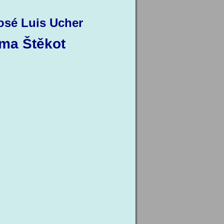
osé Luis Ucher
rma Štěkot