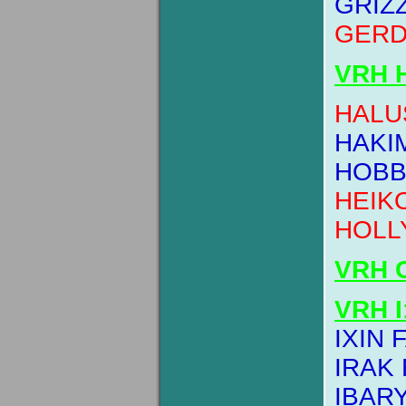
GRIZ
GERD
VRH 
HALU
HAKI
HOBB
HEIK
HOLL
VRH 
VRH I
IXIN
IRAK
IBAR