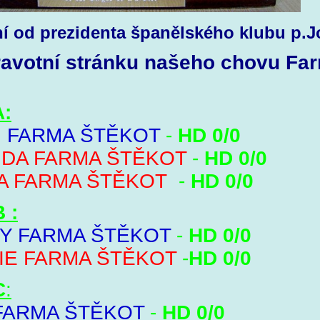
í od prezidenta španělského klubu p.J
ravotní stránku našeho chovu Fa
A:
 FARMA ŠTĚKOT
-
HD 0/0
DA FARMA ŠTĚKOT
-
HD 0/0
A FARMA ŠTĚKOT
-
HD 0/0
 :
Y FARMA ŠTĚKOT
-
HD 0/0
IE FARMA ŠTĚKOT
-
HD 0/0
C
:
FARMA ŠTĚKOT
-
HD 0/0