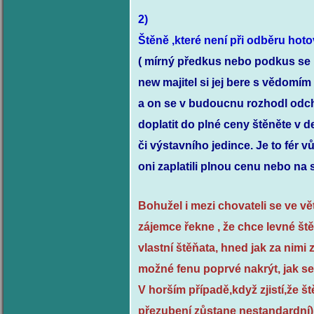
2)
Štěně ,které není při odběru hot
( mírný předkus nebo podkus se mů
new majitel si jej bere s vědomím
a on se v budoucnu rozhodl odch
doplatit do plné ceny štěněte v
či výstavního jedince. Je to fér 
oni zaplatili plnou cenu nebo na 
Bohužel i mezi chovateli se ve v
zájemce řekne , že chce levné št
vlastní štěňata, hned jak za nimi 
možné fenu poprvé nakrýt, jak se 
V horším případě,když zjistí,že 
přezubení zůstane nestandardní),