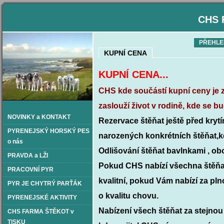
CHS 
PŘEHLE
KUPNÍ CENA
KUPNÍ CENA...
CHS kde součástí kupní ceny je zá
zaslouží život v rodině, kde se bu
NOVINKY a KONTAKT
Rezervace štěňat ještě před kryt
PYRENEJSKÝ HORSKÝ PES
narozených konkrétních štěňat,kd
o nás
Odlišování štěňat bavlnkami , obo
PRAVDA a LŽI
Pokud CHS nabízí všechna štěňata
PRACOVNÍ PYR
kvalitní, pokud Vám nabízí za plno
PYR JE CHYTRÝ PARŤÁK
o kvalitu chovu.
PYRENEJSKÉ AKTIVITY
Nabízení všech štěňat za stejno
CHS FARMA ŠTĚKOT v
TISKU