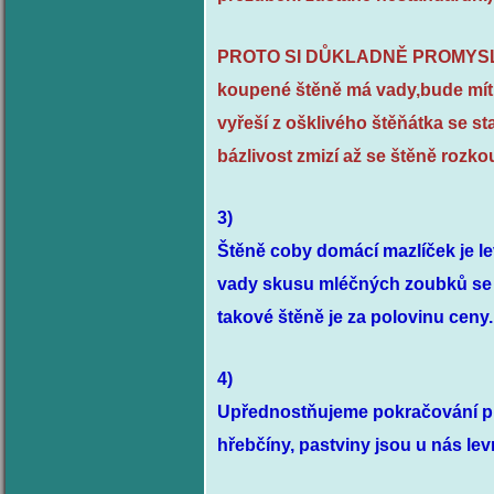
PROTO SI DŮKLADNĚ PROMYSLETE
koupené štěně má vady,bude mít 
vyřeší z ošklivého štěňátka se s
bázlivost zmizí
až se štěně rozko
3)
Štěně coby domácí mazlíček je lev
vady skusu mléčných zoubků
se
takové štěně je za polovinu ceny
4)
Upřednostňujeme pokračování pra
hřebčíny, pastviny jsou u nás lev