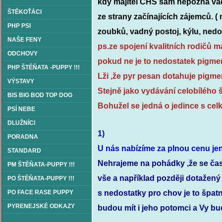
kdy
majitel CHS sám nepozná vad
ŠTĚKOŤÁCI
ze strany začínajících zájemců. 
PHP PSI
zoubků, vadný postoj, kýlu, nedo
NAŠE FENY
ps.ze spojení kvalitních rodičů m
ODCHOVY
pokud ne je to nedostatek pigment
PHP ŠTĚŇATA -PUPPY !!!
Lži ,že pyr pesan
dotahuje pigmen
VÝSTAVY
Stejně jako vydávání celobílého 
BIS BIG BOD TOP DOG
Bohužel se jedná o jedince s cel
PSÍ NEBE
DLUŽNÍCI
1)
PORADNA
U nás nabízíme za plnou cenu jen
STANDARD
Nehrajeme na pohádky ,že se ča
PM ŠTĚŇATA-PUPPY !!!
vše a například později dotažený
PO ŠTĚŇATA-PUPPY !!!
PO FACE RASE PUPPY
s nedostatky pro chov je to špatn
PYRENEJSKÉ ODKAZY
budou mít i jeho potomci a Vy bu