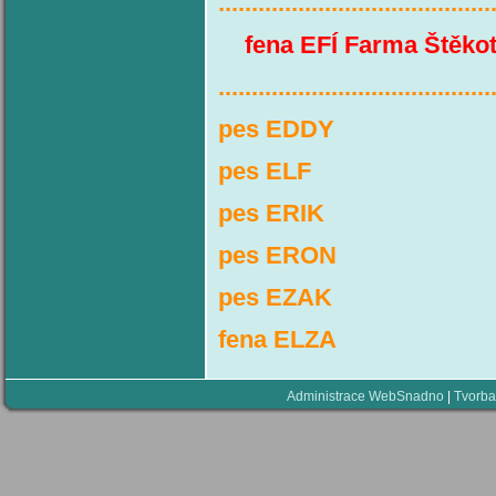
.........................................
fena EFÍ Farm
.........................................
pes EDDY
pes ELF
pes ERIK
pes ERON
pes EZAK
fena ELZA
Administrace WebSnadno
|
Tvorba