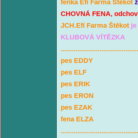
fenka Efí Farma Štěkot
CHOVNÁ FENA, odchova
JCH.Efí Farma Štěkot
j
KLUBOVÁ VÍTĚZKA
.........................................
pes EDDY
pes ELF
pes ERIK
pes ERON
pes EZAK
fena ELZA
.........................................