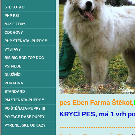
ŠTĚKOŤÁCI
PHP PSI
NAŠE FENY
ODCHOVY
PHP ŠTĚŇATA -PUPPY !!!
VÝSTAVY
BIS BIG BOD TOP DOG
PSÍ NEBE
DLUŽNÍCI
PORADNA
STANDARD
PM ŠTĚŇATA-PUPPY !!!
pes Eben Farma Štěkot,
PO ŠTĚŇATA-PUPPY !!!
KRYCÍ PES, má 1 vrh p
PO FACE RASE PUPPY
.........................................
PYRENEJSKÉ ODKAZY