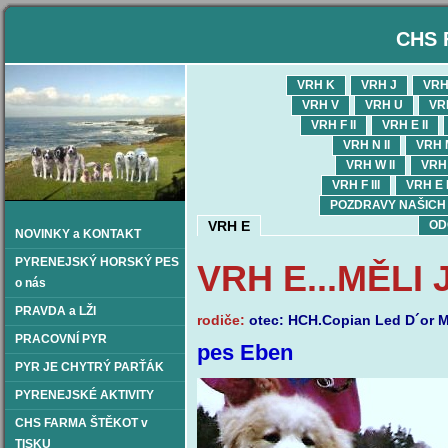
CHS 
VRH K
VRH J
VRH
VRH V
VRH U
VR
VRH F II
VRH E II
VRH N II
VRH M
VRH W II
VRH 
VRH F III
VRH E I
POZDRAVY NAŠICH OD
VRH E
OD
NOVINKY a KONTAKT
PYRENEJSKÝ HORSKÝ PES
VRH E...MĚLI
o nás
PRAVDA a LŽI
rodiče:
otec: HCH.Copian Led D´or
PRACOVNÍ PYR
pes Eben
PYR JE CHYTRÝ PARŤÁK
PYRENEJSKÉ AKTIVITY
CHS FARMA ŠTĚKOT v
TISKU