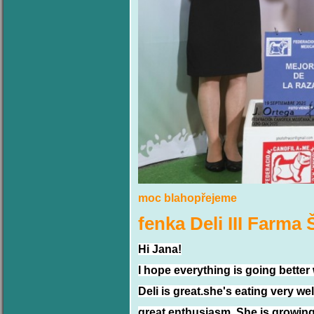
moc blahopřejeme
fenka Deli III Farma 
Hi Jana!
I hope everything is going better
Deli is great.she's eating very we
great enthusiasm. She is growing s