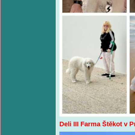
Deli III Farma Štěkot v 