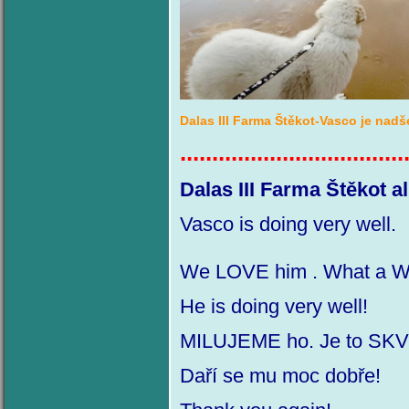
Dalas III Farma Štěkot-Vasco je nadš
...................................
Dalas III Farma Štěkot 
Vasco is doing ver
We LOVE him . What a W
He is do
MILUJEME ho. Je to SKVĚ
Daří se mu moc dobře!