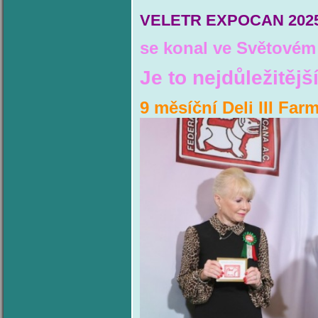
VELETR EXPOCAN 202
se konal ve Světové
Je to nejdůležitějš
9 měsíční Deli III Far