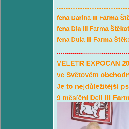
.........................................
fena Darina III Farma Št
fena Dia III Farma Štěkot
fena Dula III Farma Štěk
...................................
VELETR EXPOCAN 2
ve Světovém obchod
Je to nejdůležitější p
9 měsíční Deli III Far