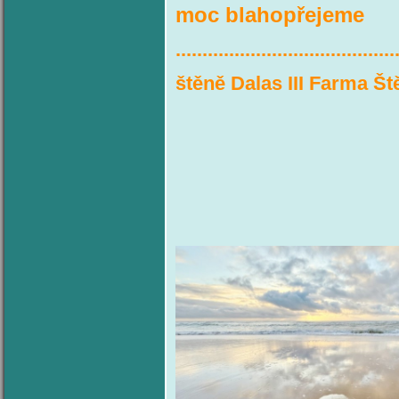
moc blahopřejeme
.........................................
štěně Dalas III Farma Š