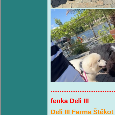
...................................
fenka Del
Deli III Farma Štěko