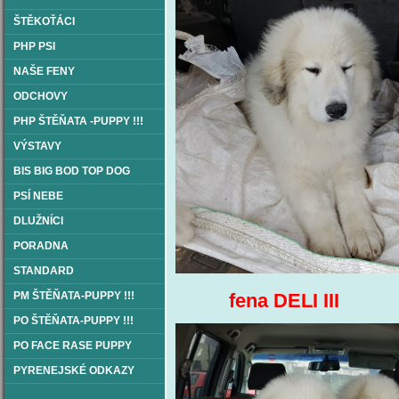
ŠTĚKOŤÁCI
PHP PSI
NAŠE FENY
ODCHOVY
PHP ŠTĚŇATA -PUPPY !!!
VÝSTAVY
BIS BIG BOD TOP DOG
PSÍ NEBE
DLUŽNÍCI
PORADNA
STANDARD
fena DELI II
PM ŠTĚŇATA-PUPPY !!!
PO ŠTĚŇATA-PUPPY !!!
PO FACE RASE PUPPY
PYRENEJSKÉ ODKAZY