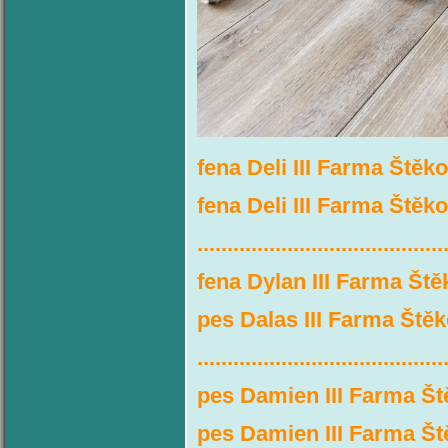
fena Deli III Farma Štěko
fena Deli III Farma Ště
.........................................
fena Dylan III Farma Ště
pes Dalas III Farma Štěk
.........................................
pes Damien III Farma Št
pes Damien III Farma Š