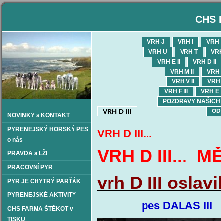
CHS 
VRH J
VRH I
VRH
VRH U
VRH T
VR
VRH E II
VRH D II
VRH M II
VRH L
VRH V II
VRH 
VRH F III
VRH E I
POZDRAVY NAŠICH OD
VRH D III
OD
NOVINKY a KONTAKT
PYRENEJSKÝ HORSKÝ PES
VRH D III...
o nás
VRH D III...
PRAVDA a LŽI
PRACOVNÍ PYR
vrh D III oslav
PYR JE CHYTRÝ PARŤÁK
PYRENEJSKÉ AKTIVITY
pes DALAS II
CHS FARMA ŠTĚKOT v
TISKU