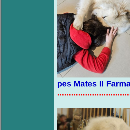
pes Mates II Farma
...............................
pes 