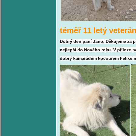
téměř 11 letý veterá
Dobrý den paní Jano,
Děkujeme za př
nejlepší do Nového roku.
V příloze 
dobrý kamarádem kocourem
Felixem