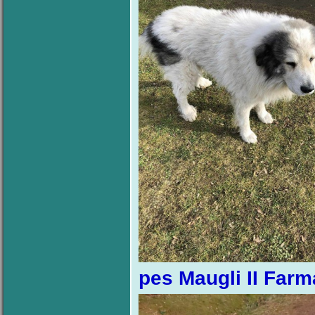
pes Maugli II Farm