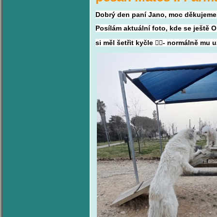
Dobrý den paní Jano, m
oc děkujeme 
Posílám aktuální foto, kde se ještě O
si
měl šetřit kyčle 🤦‍♀️- normálně mu 