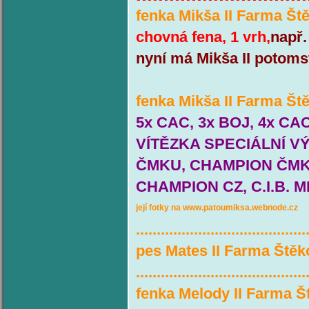
fenka Mikša II Farma Ště
chovná fena, 1 vrh,
např.
nyní má Mikša II potomst
fenka Mikša II Farma Št
5x CAC, 3x BOJ, 4x CA
VÍTĚZKA SPECIÁLNÍ VÝS
ČMKU, CHAMPION ČMKU
CHAMPION CZ, C.I.B.
její fotky na www.patoumiksa.webnode.cz
.........................................
pes Mates II Farma Štěk
.........................................
fenka Melody II Farma Š