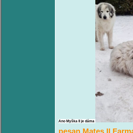
Ano Myška II je dáma
pesan Mates II Farma