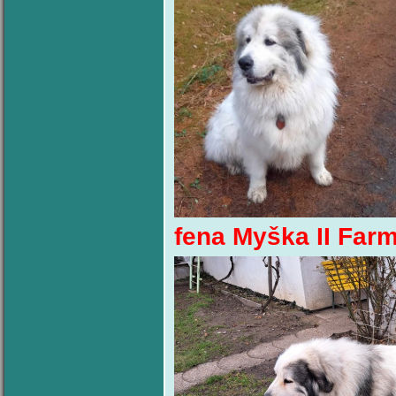
fena Myška II Farm