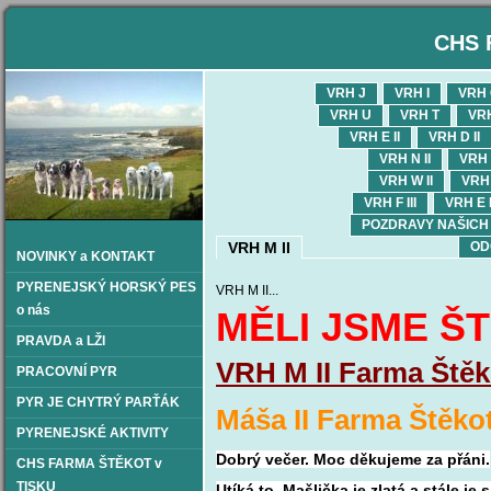
CHS 
VRH J
VRH I
VRH
VRH U
VRH T
VR
VRH E II
VRH D II
VRH N II
VRH L
VRH W II
VRH 
VRH F III
VRH E I
POZDRAVY NAŠICH OD
VRH M II
OD
NOVINKY a KONTAKT
PYRENEJSKÝ HORSKÝ PES
VRH M II...
o nás
MĚLI JSME ŠT
PRAVDA a LŽI
VRH M II Farma Štěko
PRACOVNÍ PYR
PYR JE CHYTRÝ PARŤÁK
Máša II Farma Štěkot
PYRENEJSKÉ AKTIVITY
Dobrý večer.
Moc děkujeme za přáni.
CHS FARMA ŠTĚKOT v
TISKU
Utíká to, Mašlička je zlatá a stále j