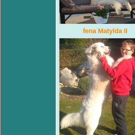
fena Matylda II fe