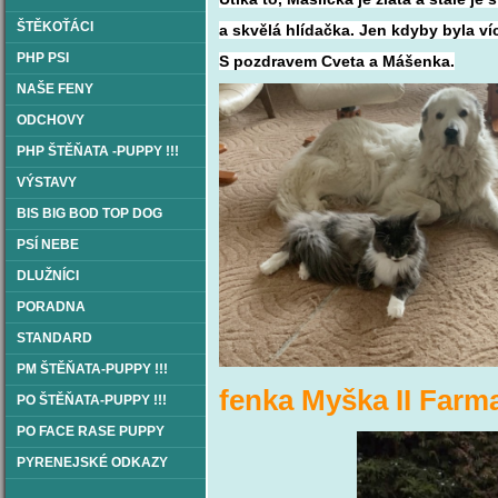
ŠTĚKOŤÁCI
a skvělá hlídačka. Jen kdyby byla ví
PHP PSI
S pozdravem Cveta a Mášenka.
NAŠE FENY
ODCHOVY
PHP ŠTĚŇATA -PUPPY !!!
VÝSTAVY
BIS BIG BOD TOP DOG
PSÍ NEBE
DLUŽNÍCI
PORADNA
STANDARD
PM ŠTĚŇATA-PUPPY !!!
fenka Myška II Farm
PO ŠTĚŇATA-PUPPY !!!
PO FACE RASE PUPPY
PYRENEJSKÉ ODKAZY