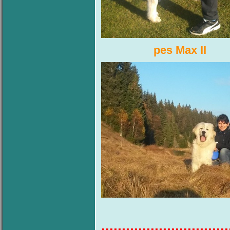
pes Max II
Myška I
...............................