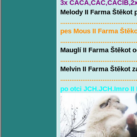
3x CACA,CAC,CACIB,2xB
Melody II Farma Štěkot 
.........................................
pes Mous II Farma Štěk
.........................................
Mauglí II Farma Štěkot 
.........................................
Melvin II Farma Štěkot z
.........................................
po otci JCH.JCH.Imro II