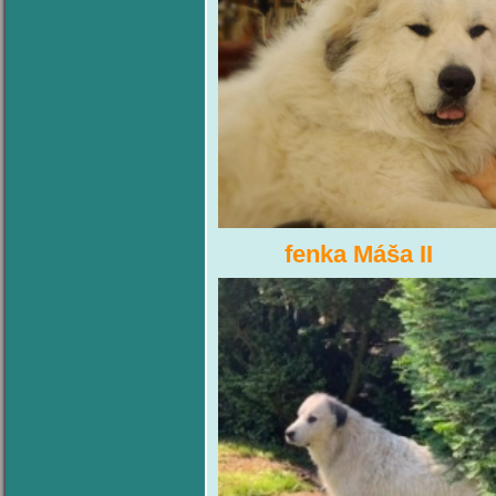
fenka Máša I