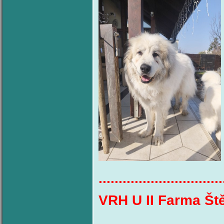
...............................
VRH U II Farma Št
...............................