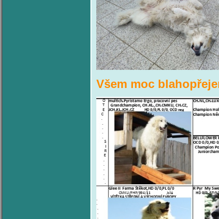
Všem moc blahopřej