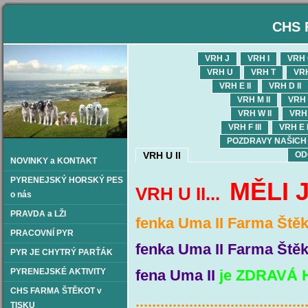
CHS 
VRH J
VRH I
VRH
VRH U
VRH T
VR
VRH E II
VRH D II
VRH M II
VRH L
VRH W II
VRH 
VRH F III
VRH E I
POZDRAVY NAŠICH OD
VRH U II
OD
NOVINKY a KONTAKT
PYRENEJSKÝ HORSKÝ PES
MĚLI 
VRH U II...
o nás
PRAVDA a LŽI
fenka Uma II Farma Ště
PRACOVNÍ PYR
fenka Uma II Farma Ště
PYR JE CHYTRÝ PARŤÁK
PYRENEJSKÉ AKTIVITY
fena Uma II
je ZDRAVÁ H
CHS FARMA ŠTĚKOT v
.........................................
TISKU