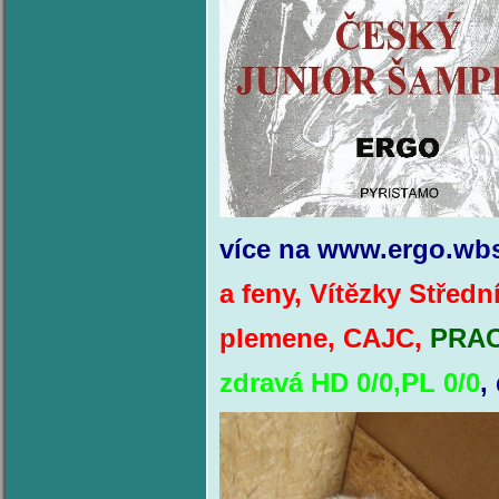
více na www.ergo.wb
a feny, Vítězky Středn
plemene, CAJC,
PRAC
zdravá HD 0/0,PL 0/0
,