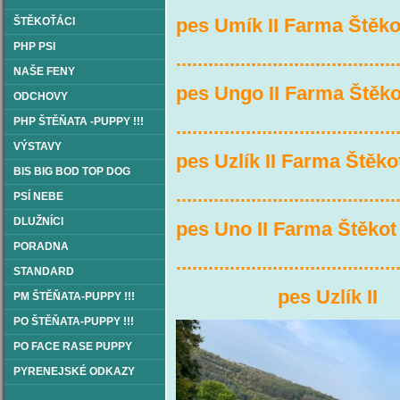
pes Umík II Farma Štěk
ŠTĚKOŤÁCI
PHP PSI
.........................................
NAŠE FENY
pes Ungo II Farma Štěk
ODCHOVY
PHP ŠTĚŇATA -PUPPY !!!
.........................................
VÝSTAVY
pes Uzlík II Farma Štěko
BIS BIG BOD TOP DOG
.........................................
PSÍ NEBE
DLUŽNÍCI
pes Uno II Farma Štěkot
PORADNA
.........................................
STANDARD
pes Uzlík 
PM ŠTĚŇATA-PUPPY !!!
PO ŠTĚŇATA-PUPPY !!!
PO FACE RASE PUPPY
PYRENEJSKÉ ODKAZY