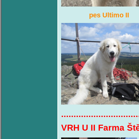
pes Ultimo 
...............................
VRH U II Farma Št