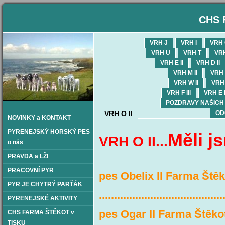
CHS 
VRH J
VRH I
VRH
VRH U
VRH T
VR
VRH E II
VRH D II
VRH M II
VRH L
VRH W II
VRH 
VRH F III
VRH E I
POZDRAVY NAŠICH OD
VRH O II
OD
NOVINKY a KONTAKT
PYRENEJSKÝ HORSKÝ PES
Měli 
VRH O II...
o nás
PRAVDA a LŽI
PRACOVNÍ PYR
pes Obelix II Farma Štěk
PYR JE CHYTRÝ PARŤÁK
.........................................
PYRENEJSKÉ AKTIVITY
pes Ogar II Farma Štěk
CHS FARMA ŠTĚKOT v
TISKU