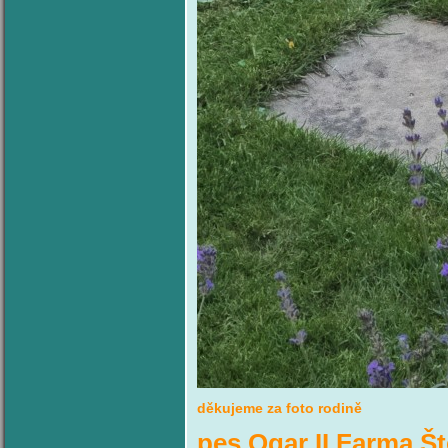
děkujeme za foto rodině
pes Ogar II Farma Š