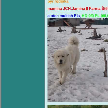
pyr rodinka
mamina JCH.Jamina II Farma Ště
a otec multich Eis,
HD 0/0.PL 0/0