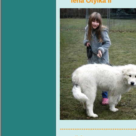
fena Otylka II pes 
.........................................