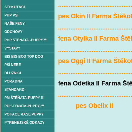
.........................................
ŠTĚKOŤÁCI
pes Okin II Farma Štěko
PHP PSI
NAŠE FENY
.........................................
ODCHOVY
fena Otylka II Farma Št
PHP ŠTĚŇATA -PUPPY !!!
.........................................
VÝSTAVY
BIS BIG BOD TOP DOG
pes Oggi II Farma Štěko
PSÍ NEBE
.........................................
DLUŽNÍCI
PORADNA
fena Odetka II Farma Ště
STANDARD
.........................................
PM ŠTĚŇATA-PUPPY !!!
pes Obelix I
PO ŠTĚŇATA-PUPPY !!!
PO FACE RASE PUPPY
PYRENEJSKÉ ODKAZY