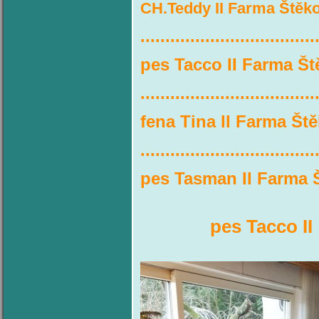
CH.Teddy II Farma Štěko
...................................
pes Tacco II Farma Š
...................................
fena Tina II Farma Ště
...................................
pes Tasman II Farma 
pes Tacco I