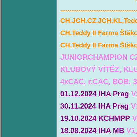
.........................................
CH.JCH.CZ.JCH.KL.Teddy
CH.Teddy II Farma Štěko
CH.Teddy II Farma Štěk
JUNIORCHAMPION CZ
KLUBOVÝ VÍTĚZ, KLU
4xCAC, r.CAC, BOB, 
01.12.2024 IHA Prag
V
30.11.2024 IHA Prag
V
19.10.2024 KCHMPP
V
18.08.2024 IHA MB
V1