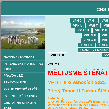
CHS 
VRH J
VRH I
VRH
VRH U
VRH T
VR
VRH E II
VRH D II
VRH M II
VRH L
VRH W II
VRH V
VRH F III
VRH E I
POZDRAVY NAŠICH OD
VRH T II
OD
NOVINKY a KONTAKT
PYRENEJSKÝ HORSKÝ PES
VRH T II...
o nás
MĚLI JSME ŠTĚŇÁ
PRAVDA a LŽI
VRH T II o vánocích 2025
PRACOVNÍ PYR
PYR JE CHYTRÝ PARŤÁK
7 letý Tacco II Farma Štěk
PYRENEJSKÉ AKTIVITY
Liebe Jana,
anbei ein Foto von Amadeus.Wir freuen uns 
CHS FARMA ŠTĚKOT v
Wir wünschen Dir und Deiner Familie frohe W
TISKU
Viele Grüße Heidi und Wolffgang