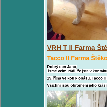
VRH T II Farma Št
Tacco II Farma Ště
Dobrý den Jano,
Jsme velmi rádi, že jste v kontak
19. října velkou klobásu. Tacco II 
Všichni jsou ohromeni jeho krá