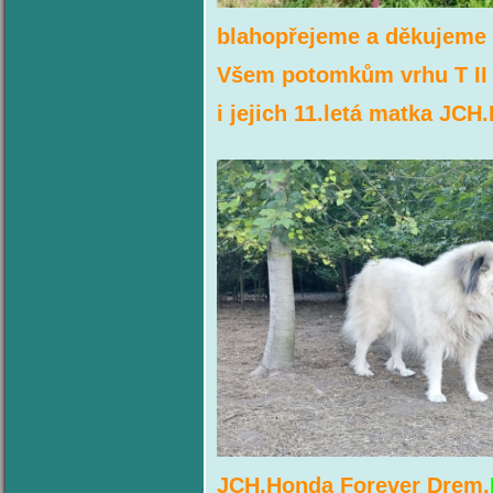
blahopřejeme a děkujeme 
Všem potomkům vrhu T II 
i
jejich 11.letá matka
JCH.
JCH.Honda Forever Drem,