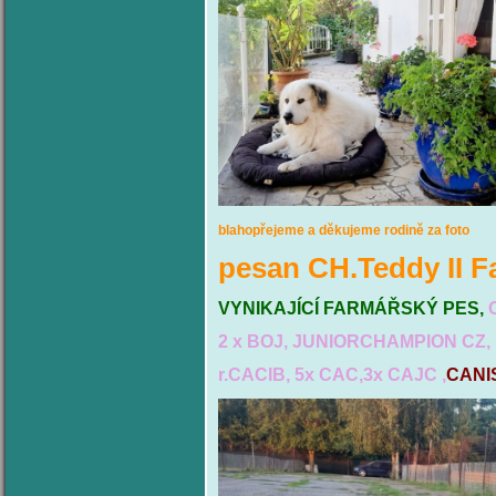
blahopřejeme a děkujeme rodině za foto
pesan CH.Teddy II F
VYNIKAJÍCÍ FARMÁŘSKÝ PES,
2 x BOJ,
JUNIORCHAMPION CZ,
r.CACIB, 5x CAC,3x CAJC ,
CANI