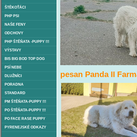
ŠTĚKOŤÁCI
PHP PSI
NAŠE FENY
ODCHOVY
PHP ŠTĚŇATA -PUPPY !!!
VÝSTAVY
BIS BIG BOD TOP DOG
PSÍ NEBE
pesan Panda II Farm
DLUŽNÍCI
PORADNA
STANDARD
PM ŠTĚŇATA-PUPPY !!!
PO ŠTĚŇATA-PUPPY !!!
PO FACE RASE PUPPY
PYRENEJSKÉ ODKAZY