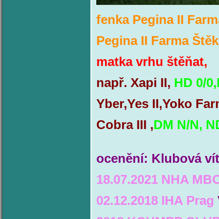
fenka Pegina II Farm
Pegina II Farma Štěk
matka vrhu štěňat,
např. Xapi II,
HD 0/0,
Yber,Yes II,Yoko Far
Cobra III ,
DM N/N, N
ocenění: Klubová v
18.07.2021 NHA M
02.12.2018 IHA Prag