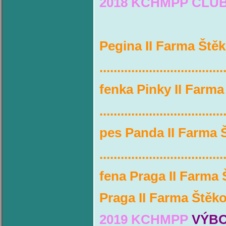
2018 KCHMPP CLU
KLUB
Pegina II Farma Štěk
...................................
fenka Pinky II Farm
...................................
pes Panda II Farma 
...................................
fena Praga II Farma 
Praga II Farma Štěko
2019 KCHMPP
VÝBO