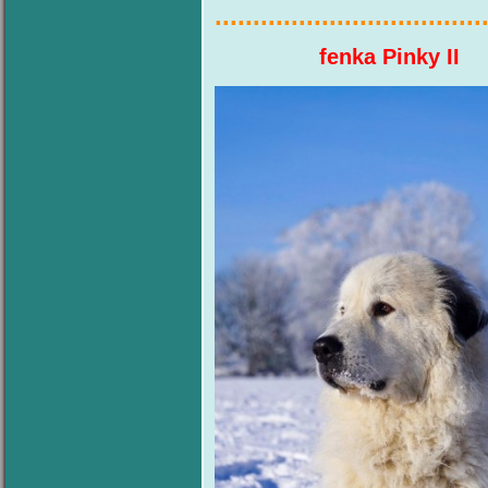
...................................
fenka 