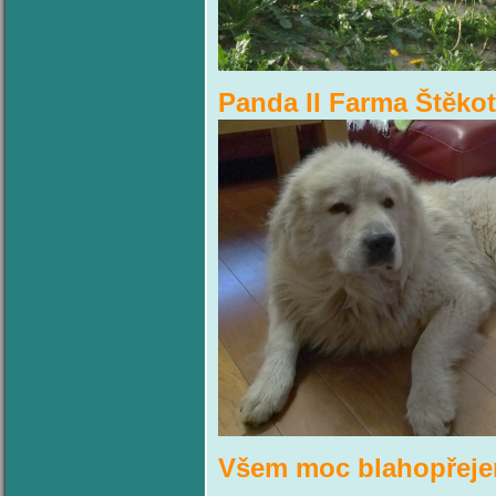
Panda II Farma Štěkot
Všem moc blahopřej