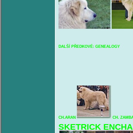
DALŠÍ
PŘE
DKOVÉ: GENEALOGY
CH.ARAN
CH. ZAMBA
SKETRICK ENCHA