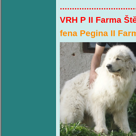
...............................
VRH P II Farma Št
fena Pegina II Far