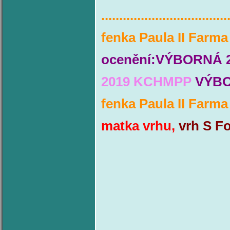
...................................
fenka Paula II Farma
ocenění:VÝBORNÁ 2
2019 KCHMPP
VÝBO
fenka Paula II Farma
matka vrhu,
vrh S F