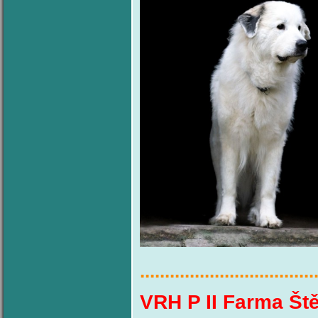
...................................
VRH P II Farma Ště