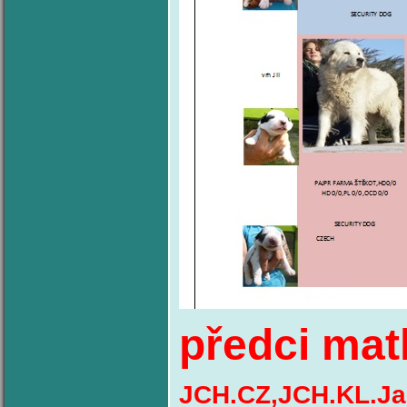
předci mat
JCH.CZ,JCH.KL.Jam