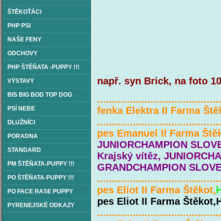
ŠTĚKOŤÁCI
PHP PSI
NAŠE FENY
ODCHOVY
PHP ŠTĚŇATA -PUPPY !!!
např. syn Brick, na foto 1
VÝSTAVY
syn Brick T
BIS BIG BOD TOP DOG
.........................................
PSÍ NEBE
fenka Elektra II Farma Št
.........................................
DLUŽNÍCI
pes Emanuel II Farma Štěk
PORADNA
JUNIORCHAMPION SLOVENS
STANDARD
Krajský vítěz, JUNIOR
PM ŠTĚŇATA-PUPPY !!!
GRANDCHAMPION SLOV
.........................................
PO ŠTĚŇATA-PUPPY !!!
pes Eliot II Farma Štěkot,
H
PO FACE RASE PUPPY
pes Eliot II Farma Štěkot,
PYRENEJSKÉ ODKAZY
.........................................