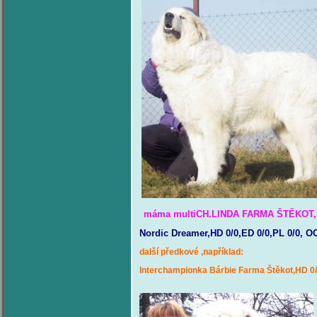
máma multiCH.LINDA FARMA ŠTĚKOT,
Nordic Dreamer,HD 0/0,ED 0/0,PL 0/0, O
další předkové ,například:
Interchampionka Bárbie Farma Štěkot,HD 0