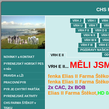
CHS 
VRH J
VRH I
VRH
VRH U
VRH T
VR
VRH F II
VRH D II
VRH N II
VRH M
VRH W II
VRH 
VRH F III
VRH E I
POZDRAVY NAŠICH OD
VRH E II
OD
NOVINKY a KONTAKT
MĚLI JS
PYRENEJSKÝ HORSKÝ PES
VRH E II...
o nás
fenka Elias II Farma Štěk
PRAVDA a LŽI
fenka Elias II Farma Štěko
PRACOVNÍ PYR
2x CAC, 2x BOB
PYR JE CHYTRÝ PARŤÁK
Elias II Farma Štěkot,
HD 0
PYRENEJSKÉ AKTIVITY
CHS FARMA ŠTĚKOT v
TISKU