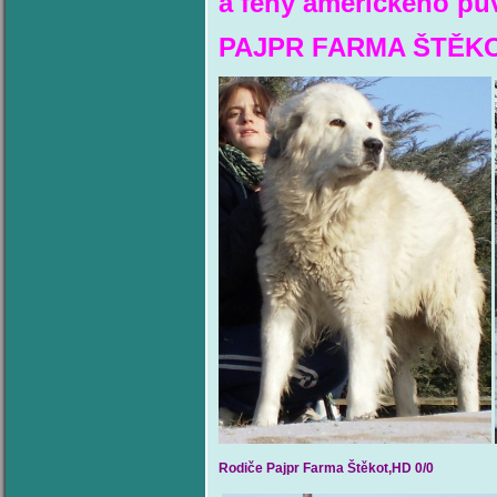
a feny amerického p
PAJPR FARMA ŠTĚKOT
Rodiče Pajpr Farma Štěkot,HD 0/0