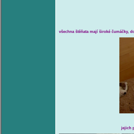
všechna štěňata mají široké čumáčky, do
jejich