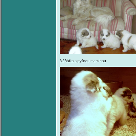
štěňátka s pyšnou maminou