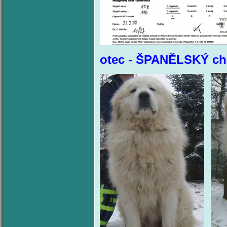
otec - ŠPANĚLSKÝ c