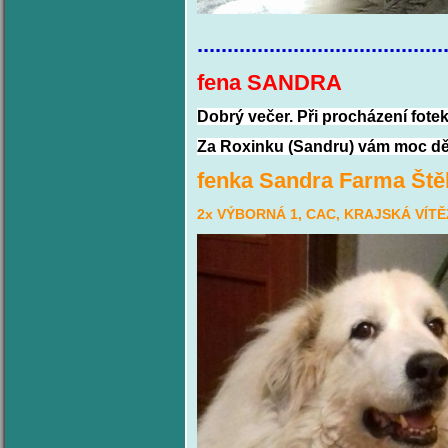
.........................................
fena SAN
Dobrý večer. Při procházení fote
Za Roxinku (Sandru) vám moc dě
fenka Sandra Farma Štěk
2x VÝBORNÁ 1, CAC, KRAJSKÁ VÍT