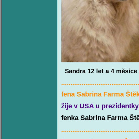
Sandra 1
2 let a 4 měsí
ce
.........................................
fena Sabrina Farma Ště
žije v USA u preziden
fenka Sabrina Farma Ště
.........................................