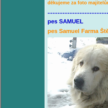
děkujeme za foto majitel
...................................
pes SA
pes Samuel Farma Št