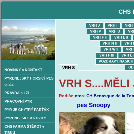
CHS 
VRH J
VRH I
VRH
VRH V
VRH U
VR
VRH F II
VRH E II
VRH N II
VRH M
VRH W II
VRH 
VRH F III
VRH E I
POZDRAVY NAŠICH OD
VRH S
OD
NOVINKY a KONTAKT
PYRENEJSKÝ HORSKÝ PES
VRH S....MĚL
o nás
PRAVDA a LŽI
Rodiče:
otec: CH.Benasque de la Tor
PRACOVNÍ PYR
pes Snoop
PYR JE CHYTRÝ PARŤÁK
PYRENEJSKÉ AKTIVITY
CHS FARMA ŠTĚKOT v
TISKU