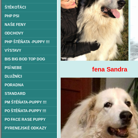
ŠTĚKOŤÁCI
PHP PSI
NAŠE FENY
ODCHOVY
PHP ŠTĚŇATA -PUPPY !!!
VÝSTAVY
BIS BIG BOD TOP DOG
PSÍ NEBE
fena Sa
DLUŽNÍCI
PORADNA
STANDARD
PM ŠTĚŇATA-PUPPY !!!
PO ŠTĚŇATA-PUPPY !!!
PO FACE RASE PUPPY
PYRENEJSKÉ ODKAZY