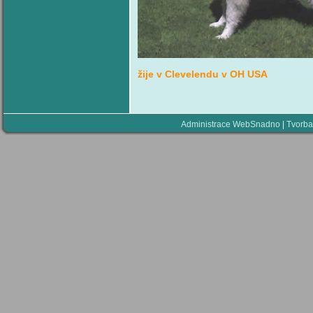
žije v Clevelendu v OH USA
Administrace WebSnadno
|
Tvorba