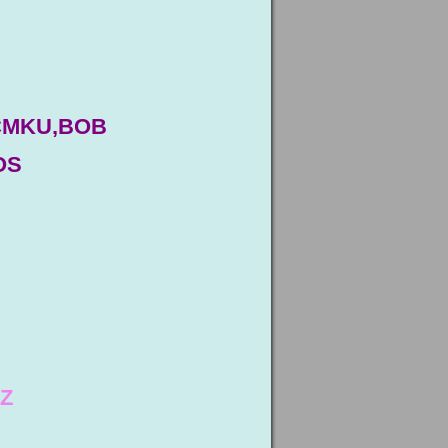
 ČMKU,BOB
OS
ĚZ