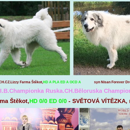
H.CZ.Lizzy Farma Štěkot,
HD A PLA ED A OCD A
syn Nisan Forever Drem , 
.I.B.Championka Ruska.CH.Běloruska Champi
rma Štěkot,
HD 0/0 ED 0/0
- SVĚTOVÁ VÍTĚZKA, 