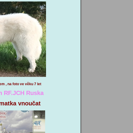
na foto ve věku 7 let
on RF.JCH Ruska
matka vnoučat