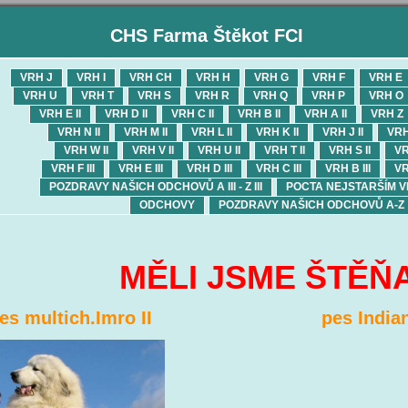
CHS Farma Štěkot FCI
VRH J
VRH I
VRH CH
VRH H
VRH G
VRH F
VRH E
VRH U
VRH T
VRH S
VRH R
VRH Q
VRH P
VRH O
VRH E II
VRH D II
VRH C II
VRH B II
VRH A II
VRH Z
VRH N II
VRH M II
VRH L II
VRH K II
VRH J II
VRH
VRH W II
VRH V II
VRH U II
VRH T II
VRH S II
VR
VRH F III
VRH E III
VRH D III
VRH C III
VRH B III
VR
POZDRAVY NAŠICH ODCHOVŮ A III - Z III
POCTA NEJSTARŠÍM 
ODCHOVY
POZDRAVY NAŠICH ODCHOVŮ A-Z
II...
MĚLI JSME ŠTĚŇ
multich.Imro II pes Indian 