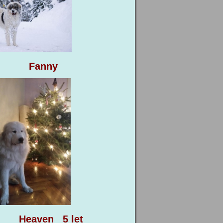
Fanny
et
Heaven 5 let