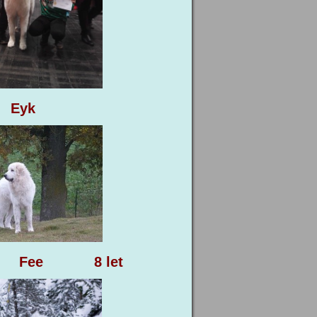
yk
 8 let