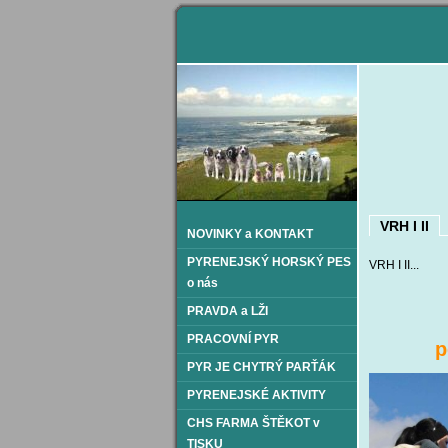
VRH I II
NOVINKY a KONTAKT
PYRENEJSKÝ HORSKÝ PES
VRH I 
o nás
PRAVDA a LŽI
PRACOVNÍ PYR
pes 
PYR JE CHYTRÝ PARŤÁK
PYRENEJSKÉ AKTIVITY
CHS FARMA ŠTĚKOT v
TISKU