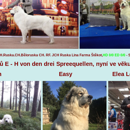
 CH.Ruska.CH.Běloruska CH. RF. JCH Ruska Lina Farma Štěkot,
HD 0/0 ED 0/0
- 
ů E - H von den drei Spreequellen, nyní ve věku 5
n Easy Elea Lotta