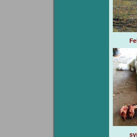
Fel
syn