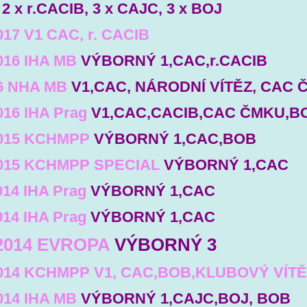
2 x r.CACIB, 3 x CAJC, 3 x BOJ
017 V1 CAC, r. CACIB
016 IHA MB
VÝBORNÝ 1,CAC,r.CACIB
16 NHA MB
V1,CAC, NÁRODNÍ VÍTĚZ, CAC
016 IHA Prag
V1,CAC,CACIB,CAC ČMKU,B
2015 KCHMPP
VÝBORNÝ 1,CAC,BOB
2015 KCHMPP SPECIAL
VÝBORNÝ 1,CAC
014 IHA Prag
VÝBORNÝ 1,CAC
014 IHA Prag
VÝBORNÝ 1,CAC
.2014 EVROPA
VÝBORNÝ 3
2014 KCHMPP V1, CAC,BOB,KLUBOVÝ VÍT
2014 IHA MB
VÝBORNÝ 1,CAJC,BOJ, BOB