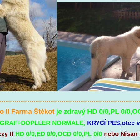
..........................................................................
o II Farma Štěkot
je zdravý HD 0/0,PL 0/0,O
OGRAF+DOPLLER NORMALE,
KRYCÍ PES,otec v
zzy II
HD 0/0,ED 0/0,OCD 0/0,PL 0/0
nebo Nisan 