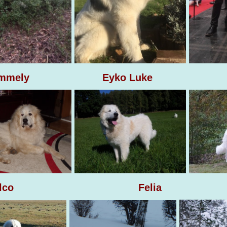
mely Eyko Luke E
lco Felia Fee