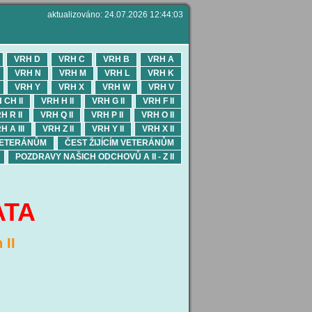
aktualizováno: 24.07.2026 12:44:03
VRH D
VRH C
VRH B
VRH A
VRH N
VRH M
VRH L
VRH K
VRH Y
VRH X
VRH W
VRH V
 CH II
VRH H II
VRH G II
VRH F II
H R II
VRH Q II
VRH P II
VRH O II
H A III
VRH Z II
VRH Y II
VRH X II
VETERÁNŮM
ČEST ŽIJÍCÍM VETERÁNŮM
POZDRAVY NAŠICH ODCHOVŮ A II - Z II
ATA
II