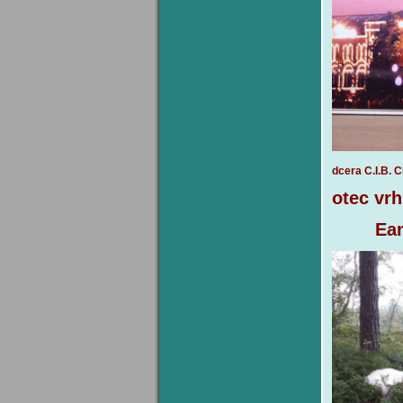
dcera C.I.B.
otec vrh
Ea