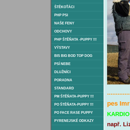
ŠTĚKOŤÁCI
PHP PSI
NAŠE FENY
ODCHOVY
PHP ŠTĚŇATA -PUPPY !!!
VÝSTAVY
BIS BIG BOD TOP DOG
PSÍ NEBE
DLUŽNÍCI
PORADNA
STANDARD
.............
PM ŠTĚŇATA-PUPPY !!!
pes Imr
PO ŠTĚŇATA-PUPPY !!!
PO FACE RASE PUPPY
KARDI
PYRENEJSKÉ ODKAZY
např. Li