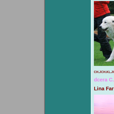
CH.JCH.KL.JC
dcera C
Lina Fa