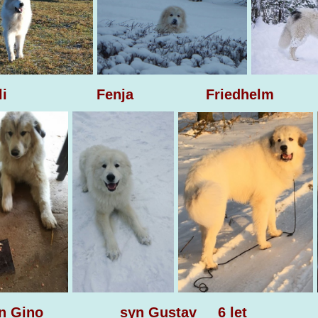
i Fenja Friedhelm 
 Gino syn Gustav 6 l