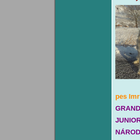
pes Imr
GRAND
JUNIO
NÁRODN