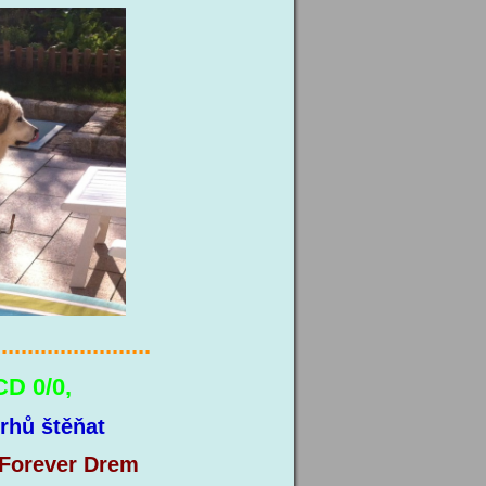
........................
CD 0/0,
rhů štěňat
Forever Drem