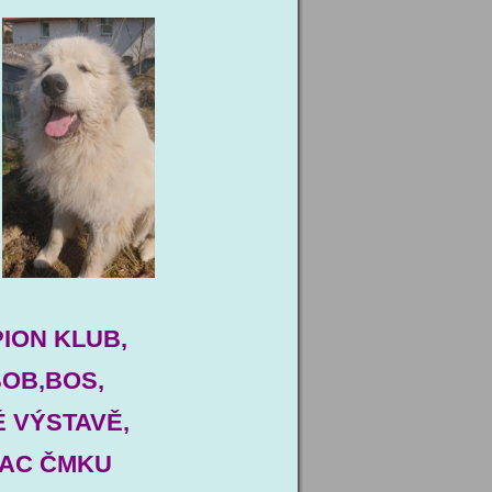
PION KLUB,
OB,BOS,
 VÝSTAVĚ,
 CAC ČMKU