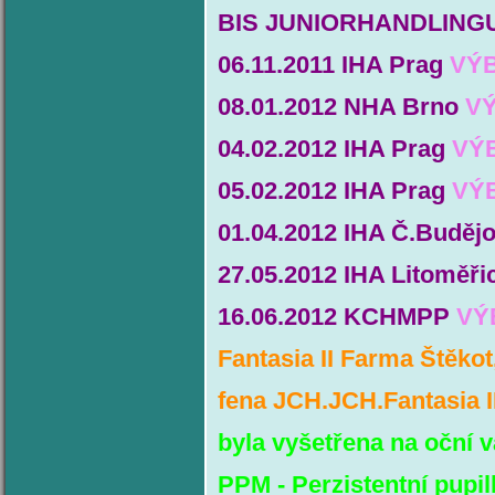
BIS JUNIORHANDLING
06.11.2011 IHA Prag
VÝB
08.01.2012 NHA Brno
V
04.02.2012 IHA Prag
VÝ
05.02.2012 IHA Prag
VÝ
01.04.2012 IHA Č.Buděj
27.05.2012 IHA Litoměř
16.06.2012 KCHMPP
VÝ
Fantasia II Farma Štěkot
fena JCH.JCH.Fantasia I
byla vyšetřena na oční v
PPM - Perzistentní pupil