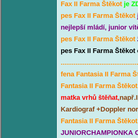
Fax II Farma Štěkot
je Z
pes Fax II Farma Štěkot
nejlepší mládí, junior
pes Fax II Farma Štěkot
pes Fax II Farma Štěkot 
.........................................
fena Fantasia II Farma 
Fantasia II Farma Štěkot
matka vrhů štěňat,
např.
Kardiograf +Doppler no
Fantasia II Farma Štěkot
JUNIORCHAMPIONKA C