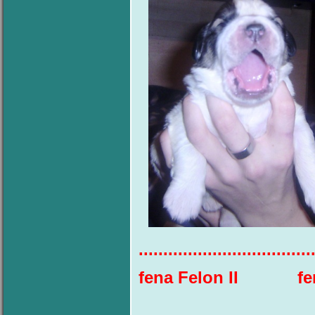
...................................
fena Felon I