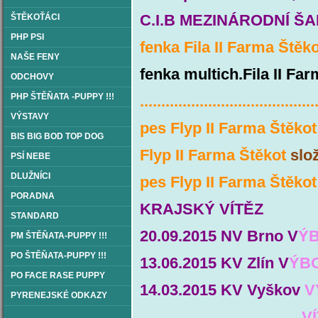
C.I.B MEZINÁRODNÍ Š
ŠTĚKOŤÁCI
PHP PSI
fenka Fila II Farma Štěk
NAŠE FENY
fenka multich.Fila II Fa
ODCHOVY
PHP ŠTĚŇATA -PUPPY !!!
.........................................
VÝSTAVY
pes Flyp II Farma Štěkot
BIS BIG BOD TOP DOG
Flyp II Farma Štěkot
slo
PSÍ NEBE
DLUŽNÍCI
pes Flyp II Farma Štěkot
PORADNA
KRAJSKÝ VÍTĚZ
STANDARD
20.09.2015 NV Brno V
ÝB
PM ŠTĚŇATA-PUPPY !!!
PO ŠTĚŇATA-PUPPY !!!
13.06.2015 KV Zlín V
ÝBO
PO FACE RASE PUPPY
14.03.2015 KV Vyškov
V
PYRENEJSKÉ ODKAZY
VÍTĚ