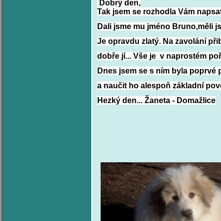
Dobrý den,
Tak jsem se rozhodla Vám napsat 
Dali jsme mu jméno Bruno,
měli j
Je opravdu zlatý. Na zavolání při
dobře jí... Vše je v naprostém p
Dnes jsem se s ním byla poprvé p
a naučit ho alespoň základní pov
Hezký den... Žaneta - Domažlice