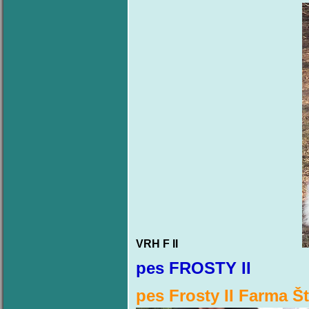
VRH F II
pes FROSTY
pes Frosty II Farma 