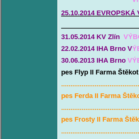
25.10.2014 EVROPSKÁ
rozh.
31.05.2014 KV Zlín
VÝBO
22.02.2014 IHA Brno V
Ý
30.06.2013 IHA Brno
VÝB
​pes Flyp II Farma Štěko
.........................................
pes Ferda II Farma Štěk
.........................................
pes Frosty II Farma Ště
.........................................