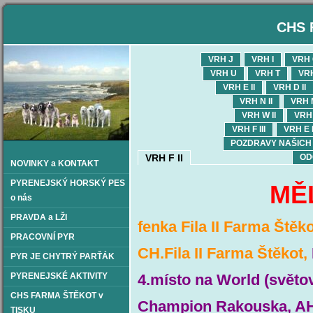
CHS 
VRH J
VRH I
VRH
VRH U
VRH T
VR
VRH E II
VRH D II
VRH N II
VRH M
VRH W II
VRH 
VRH F III
VRH E I
POZDRAVY NAŠICH OD
VRH F II
OD
NOVINKY a KONTAKT
PYRENEJSKÝ HORSKÝ PES
MĚ
o nás
PRAVDA a LŽI
fenka Fila II Farma Štěko
PRACOVNÍ PYR
CH.Fila II Farma Štěkot,
PYR JE CHYTRÝ PARŤÁK
PYRENEJSKÉ AKTIVITY
4.místo na World (světo
CHS FARMA ŠTĚKOT v
Champion Rakouska, AH
TISKU