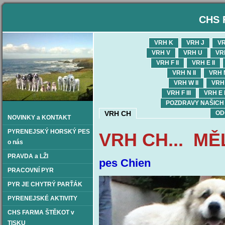
CHS 
VRH K
VRH J
VR
VRH V
VRH U
VR
VRH F II
VRH E II
VRH N II
VRH M
VRH W II
VRH 
VRH F III
VRH E I
POZDRAVY NAŠICH OD
VRH CH
OD
NOVINKY a KONTAKT
PYRENEJSKÝ HORSKÝ PES
VRH CH... M
o nás
PRAVDA a LŽI
pes Chien
PRACOVNÍ PYR
PYR JE CHYTRÝ PARŤÁK
PYRENEJSKÉ AKTIVITY
CHS FARMA ŠTĚKOT v
TISKU