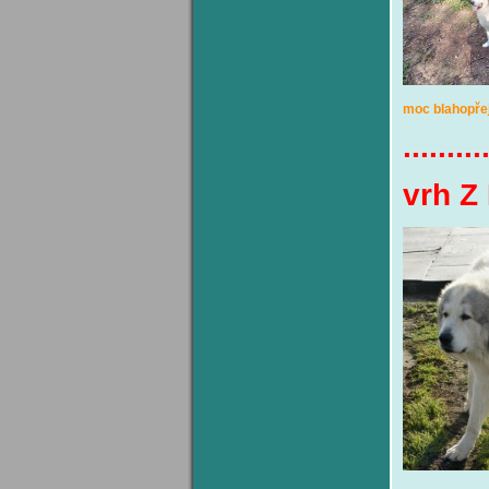
moc blahopř
.........
vrh Z