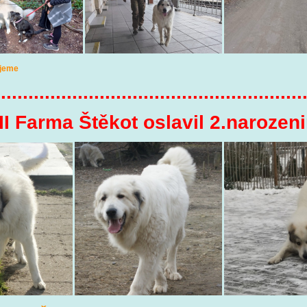
ejeme
........................................................
 II Farma Štěkot oslavil 2.narozen