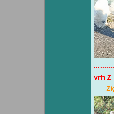
.........
vrh Z
Zi