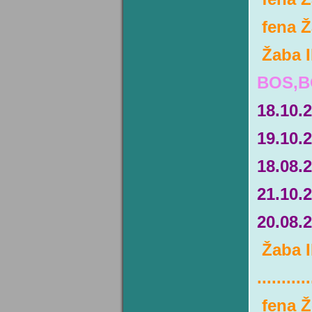
fena Ž
Žaba I
BOS,B
18.10
19.10
18.08.
21.10
20.08.
Žaba I
...........
fena Ž