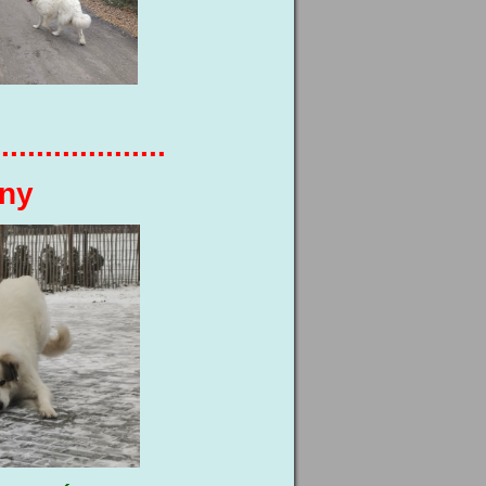
....................
iny