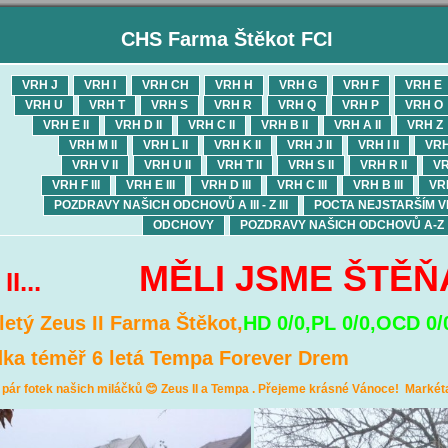
CHS Farma Štěkot FCI
VRH J
VRH I
VRH CH
VRH H
VRH G
VRH F
VRH E
VRH U
VRH T
VRH S
VRH R
VRH Q
VRH P
VRH O
VRH E II
VRH D II
VRH C II
VRH B II
VRH A II
VRH Z
VRH M II
VRH L II
VRH K II
VRH J II
VRH I II
VRH
VRH V II
VRH U II
VRH T II
VRH S II
VRH R II
VR
VRH F III
VRH E III
VRH D III
VRH C III
VRH B III
VRH
POZDRAVY NAŠICH ODCHOVŮ A III - Z III
POCTA NEJSTARŠÍM 
ODCHOVY
POZDRAVY NAŠICH ODCHOVŮ A-Z
MĚLI JSME ŠTĚ
 Z II...
letý Zeus II Farma Štěkot,
HD 0/0,PL 0/0,OCD 0/
ka téměř 6 letá Tempa Forever Drem
 pár fotek našich miláčků 😊 Zeus II a Tempa . Přejeme krásné Vánoce! Markét