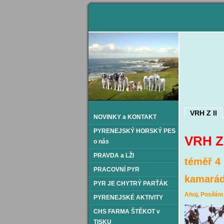
VRH Z II
NOVINKY a KONTAKT
PYRENEJSKÝ HORSKÝ PES
VRH
o nás
PRAVDA a LŽI
téměř 4 
PRACOVNÍ PYR
kamarád
PYR JE CHYTRÝ PARŤÁK
Ahoj, Posílám
PYRENEJSKÉ AKTIVITY
CHS FARMA ŠTĚKOT v
TISKU