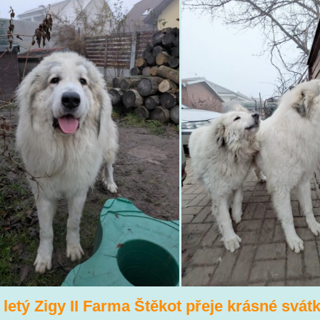
 letý Zigy II Farma Štěkot přeje krásné svá