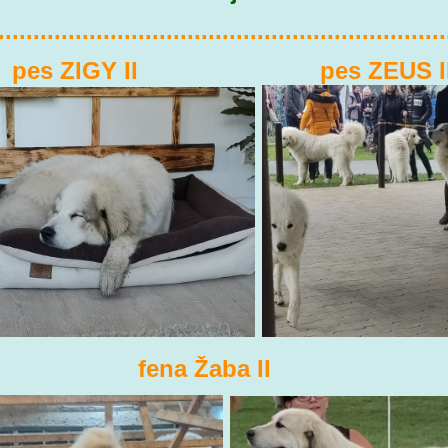
................................................................
 ZIGY II pes ZEUS I
fena Žaba II