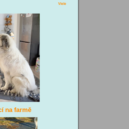
 wünsche wir euch auch.
Viele
ací na farmě