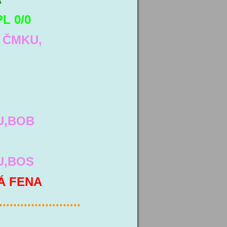
L 0/0
 ČMKU,
U,BOB
U,BOS
Á FENA
.......................