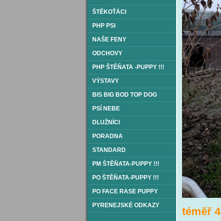
ŠTĚKOŤÁCI
PHP PSI
NAŠE FENY
ODCHOVY
PHP ŠTĚŇATA -PUPPY !!!
VÝSTAVY
BIS BIG BOD TOP DOG
PSÍ NEBE
DLUŽNÍCI
PORADNA
STANDARD
PM ŠTĚŇATA-PUPPY !!!
PO ŠTĚŇATA-PUPPY !!!
PO FACE RASE PUPPY
PYRENEJSKÉ ODKAZY
téměř 4