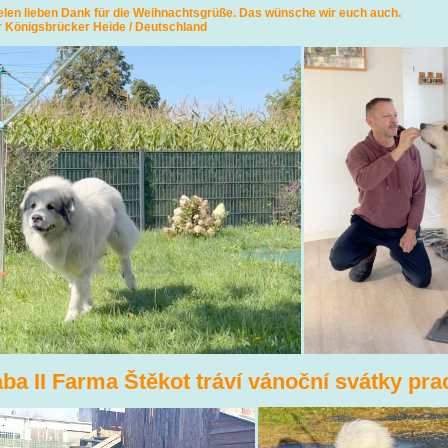
na, vielen lieben Dank für die Weihnachtsgrüße. Das
r Königsbrücker Heide / Deutschland
aba II Farma Štěkot tráví vánoční svátky pr