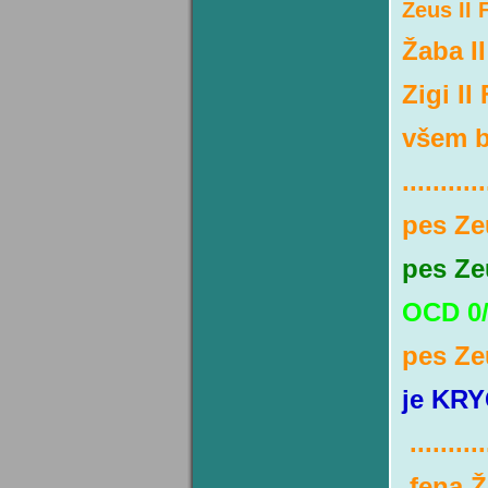
Zeus II 
Žaba I
Zigi I
všem b
...........
pes Ze
pes Ze
OCD 0/
pes Ze
je KRY
...........
fena Ž