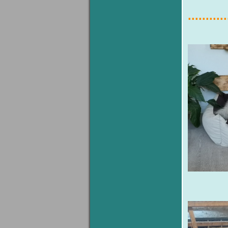
...........
pes