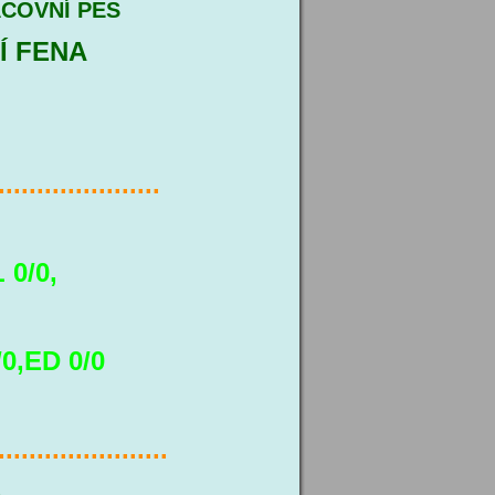
COVNÍ PES
Í FENA
.....................
 0/0,
/0,ED 0/0
......................
A