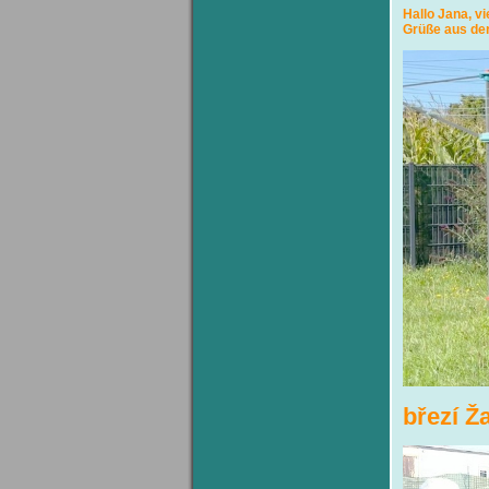
Hallo Ja
Grüße aus de
březí Ž