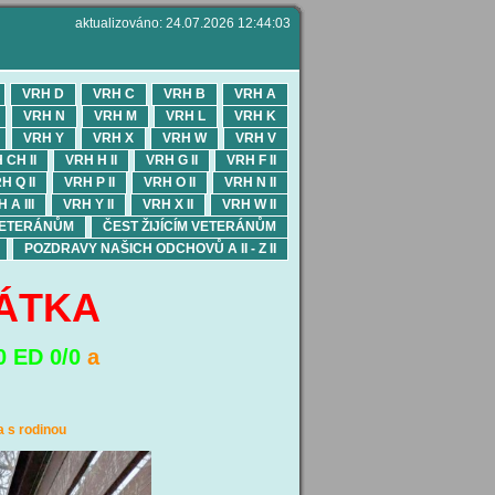
aktualizováno: 24.07.2026 12:44:03
VRH D
VRH C
VRH B
VRH A
VRH N
VRH M
VRH L
VRH K
VRH Y
VRH X
VRH W
VRH V
 CH II
VRH H II
VRH G II
VRH F II
H Q II
VRH P II
VRH O II
VRH N II
 A III
VRH Y II
VRH X II
VRH W II
VETERÁNŮM
ČEST ŽIJÍCÍM VETERÁNŮM
POZDRAVY NAŠICH ODCHOVŮ A II - Z II
ŇÁTKA
0 ED 0/0
a
a s rodinou