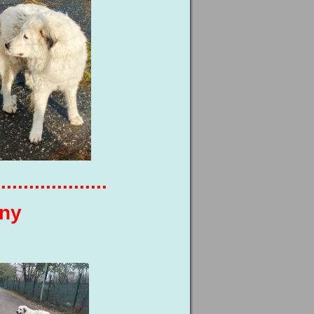
....................
iny