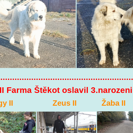
........................................................
 II Farma Štěkot oslavil 3.narozen
gy II Zeus II Žaba II