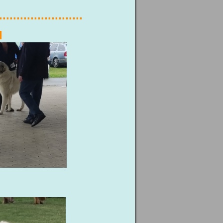
........................
I