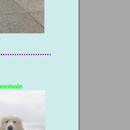
.......................
,
 normale