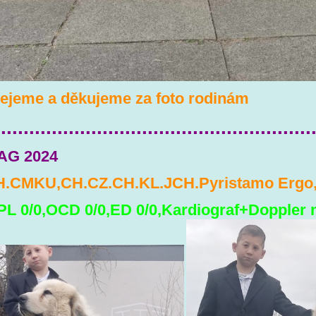
ejeme a děkujeme za foto rodinám
........................................................
AG 2024
.CMKU,CH.CZ.CH.KL.JCH.Pyristamo Ergo
PL 0/0,OCD 0/0,ED 0/0,Kardiograf+Doppler