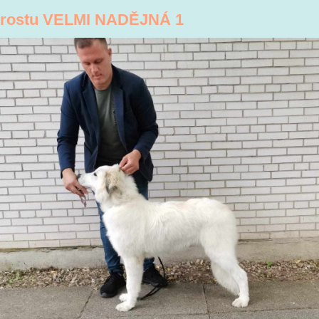
dorostu VELMI NADĚJNÁ 1