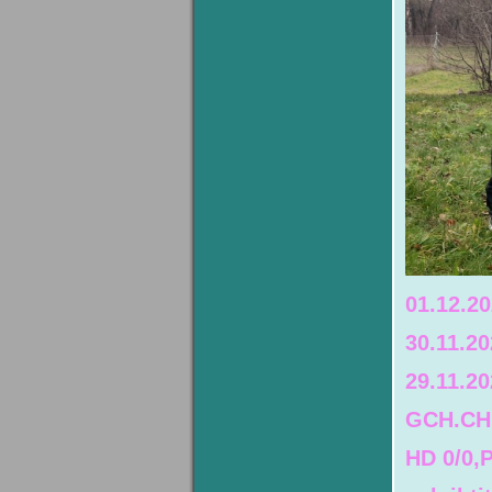
01.12.2
30.11.2
29.11.20
GCH.CH.
HD 0/0,