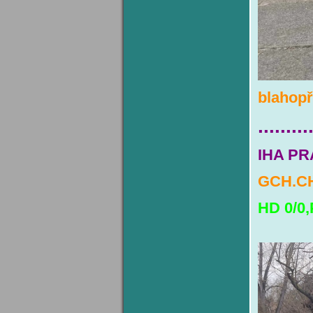
blahopř
.........
IHA PR
GCH.CH
HD 0/0,