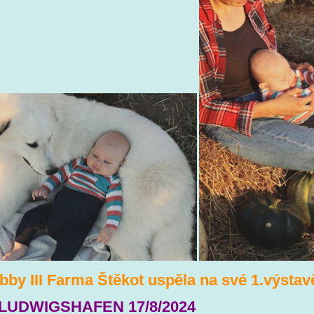
bby III Farma Štěkot uspěla na své 1.výstav
LUDWIGSHAFEN 17/8/2024