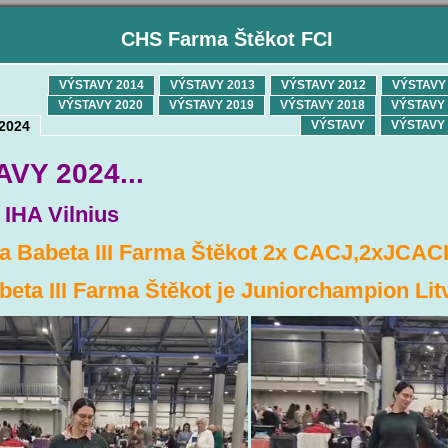
CHS Farma Štěkot FCI
VÝSTAVY 2014
VÝSTAVY 2013
VÝSTAVY 2012
VÝSTAVY 
VÝSTAVY 2020
VÝSTAVY 2019
VÝSTAVY 2018
VÝSTAVY 
2024
VÝSTAVY
VÝSTAVY 
VY 2024...
 IHA Vilnius
ka Babeta III Farma Štěkot 2x CACJ,2xJCAC
eta III Farma Štěkot
je Juniorchampion Lit