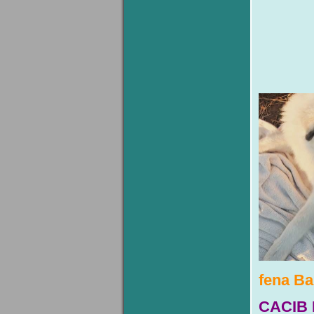
fena Ba
CACIB 