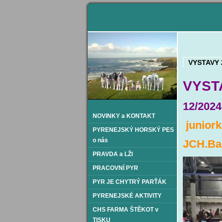
VYSTAVY 
VYSTA
12/2024
NOVINKY a KONTAKT
junior
PYRENEJSKÝ HORSKÝ PES
o nás
JCH.Bab
PRAVDA a LŽI
PRACOVNÍ PYR
PYR JE CHYTRÝ PARŤÁK
PYRENEJSKÉ AKTIVITY
CHS FARMA ŠTĚKOT v
TISKU