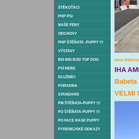
ŠTĚKOŤÁCI
PHP PSI
NAŠE FENY
ODCHOVY
PHP ŠTĚŇATA -PUPPY !!!
VÝSTAVY
moc blahop
BIS BIG BOD TOP DOG
IHA AM
PSÍ NEBE
DLUŽNÍCI
Babeta 
PORADNA
VELMI 
STANDARD
PM ŠTĚŇATA-PUPPY !!!
PO ŠTĚŇATA-PUPPY !!!
PO FACE RASE PUPPY
PYRENEJSKÉ ODKAZY