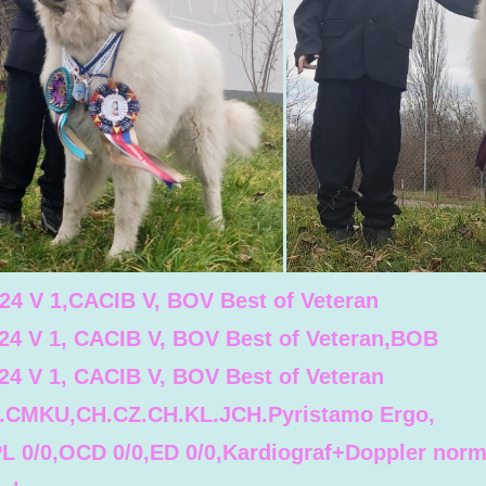
024 V 1,CACIB V, BOV Best of Veteran
024 V 1, CACIB V, BOV Best of Veteran,BOB
24 V 1, CACIB V, BOV Best of Veteran
CMKU,CH.CZ.CH.KL.JCH.Pyristamo Ergo,
PL 0/0,OCD 0/0,ED 0/0,Kardiograf+Doppler norm