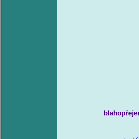
blahopřeje