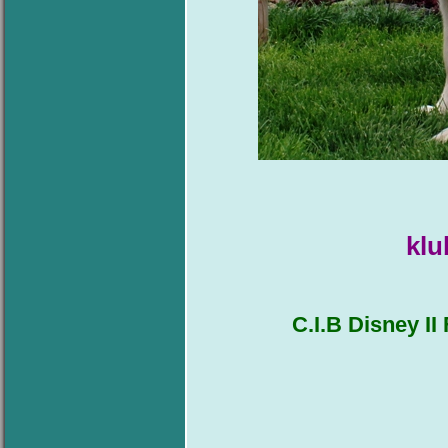
kl
C.I.B Disney I