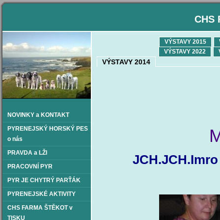
CHS 
VÝSTAVY 2015
VÝSTAVY 2022
VÝSTAVY 2014
NOVINKY a KONTAKT
PYRENEJSKÝ HORSKÝ PES
M
o nás
PRAVDA a LŽI
JCH.JCH.Imro 
PRACOVNÍ PYR
PYR JE CHYTRÝ PARŤÁK
PYRENEJSKÉ AKTIVITY
CHS FARMA ŠTĚKOT v
TISKU