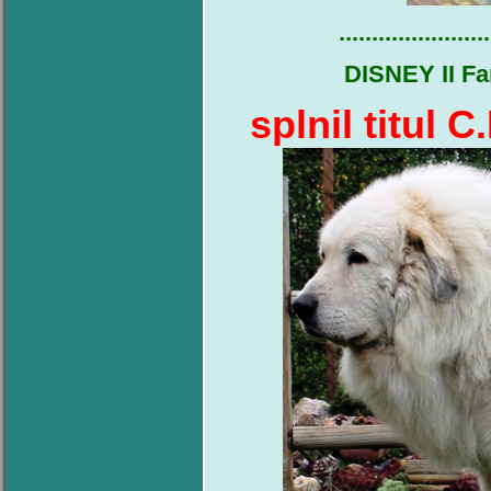
.......................
DISNEY II Fa
splnil titul