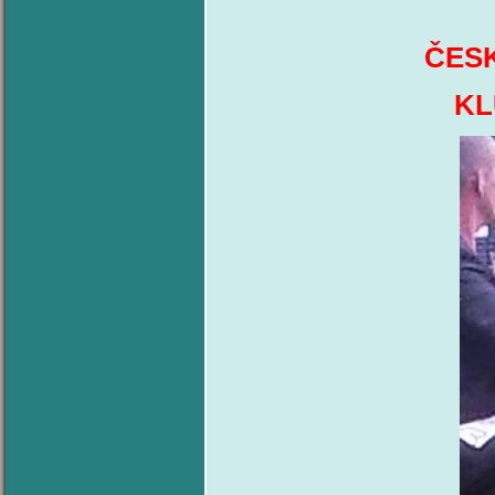
ČES
KL