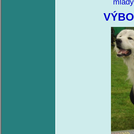
mladý
VÝBO