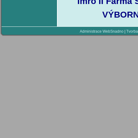
Imro II Farma 
VÝBORNÝ
Administrace WebSnadno
|
Tvorba