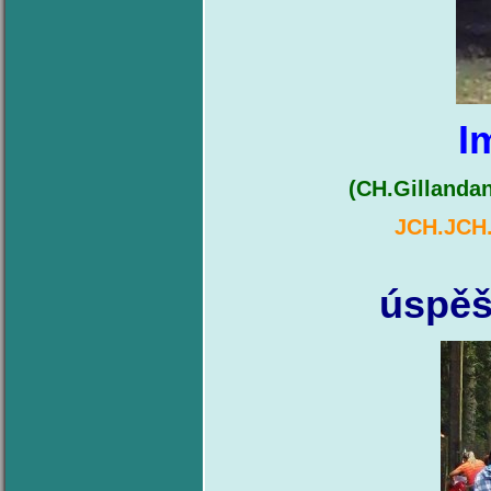
I
(CH.Gillanda
JCH.JCH.
úspěš