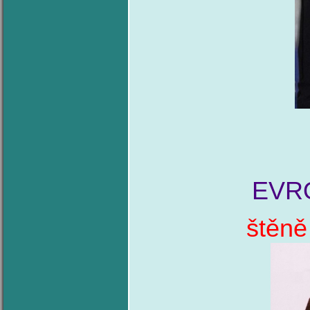
EVR
štěně