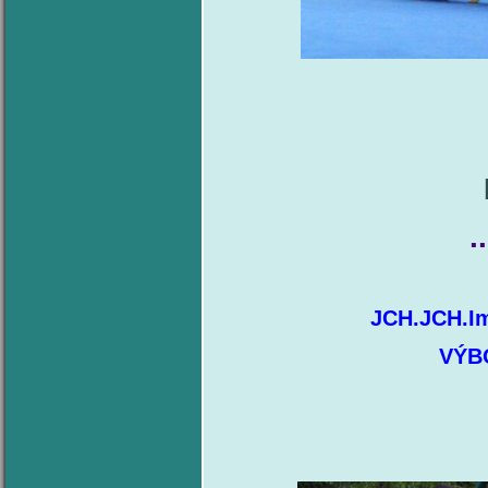
..
JCH.JCH.Im
VÝB