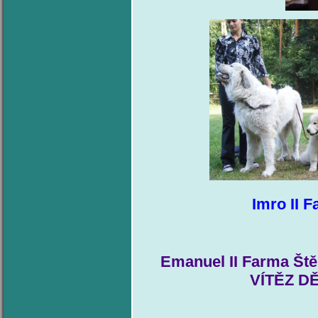
Imro II 
Emanuel
II Farma Št
VÍTĚZ DĚ