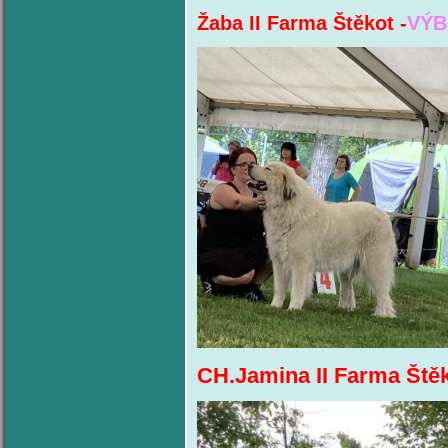
Žaba II Farma Štěkot -
VÝB
CH.Jamina II Farma Štěk