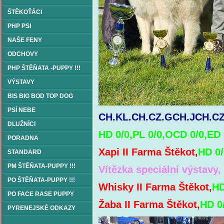
ŠTĚKOŤÁCI
PHP PSI
NAŠE FENY
ODCHOVY
PHP ŠTĚŇATA -PUPPY !!!
VÝSTAVY
BIS BIG BOD TOP DOG
PSÍ NEBE
CH.KL.CH.CZ.GCH.JCH.CZ
DLUŽNÍCI
HD 0/0,PL 0/0,OCD 0/0,ED 
PORADNA
Xapi II Farma Štěkot,
HD 0/
STANDARD
PM ŠTĚŇATA-PUPPY !!!
Vítězka speciální výstavy
PO ŠTĚŇATA-PUPPY !!!
Whisky II Farma Štěkot,
HD
PO FACE RASE PUPPY
Žaba II Farma Štěkot,
HD 0
PYRENEJSKÉ ODKAZY