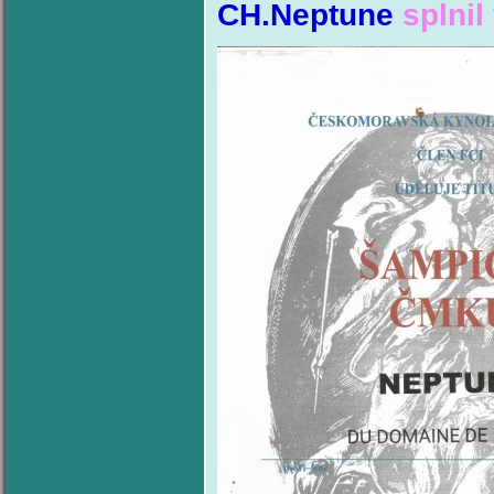
CH.Neptune
splni