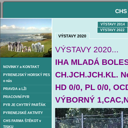
CHS 
VÝSTAVY 2014
VÝSTAVY 2022
VÝSTAVY 2020
VÝSTAVY 2020...
IHA MLADÁ BOLES
NOVINKY a KONTAKT
CH.JCH.JCH.KL. Ne
PYRENEJSKÝ HORSKÝ PES
o nás
HD 0/0, PL 0/0, OCD
PRAVDA a LŽI
PRACOVNÍ PYR
VÝBORNÝ 1,CAC,N
PYR JE CHYTRÝ PARŤÁK
PYRENEJSKÉ AKTIVITY
CHS FARMA ŠTĚKOT v
TISKU