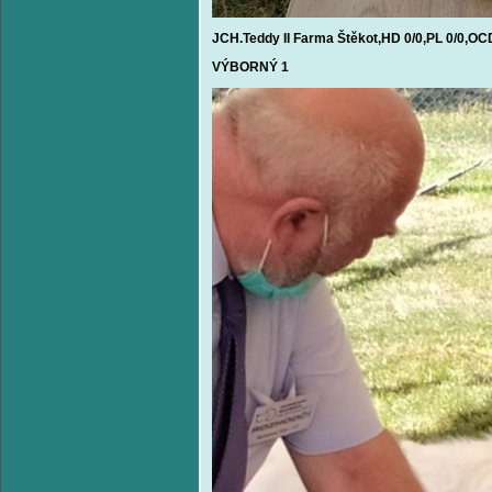
JCH.Teddy II Farma Štěkot,HD 0/0,PL 0/0,OC
VÝBORNÝ 1