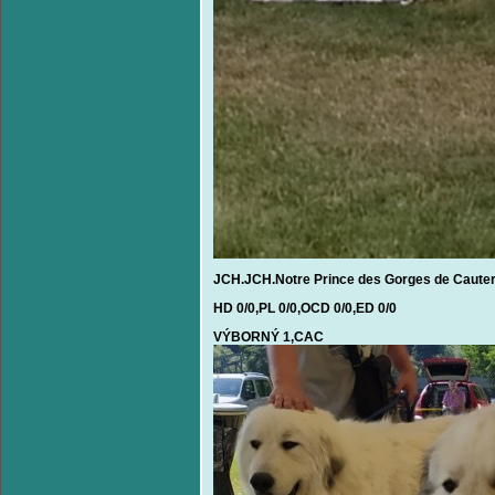
JCH.JCH.Notre Prince des Gorges de Cauter
HD 0/0,
PL 0/0,OCD 0/0,ED 0/0
VÝBORNÝ 1,CAC