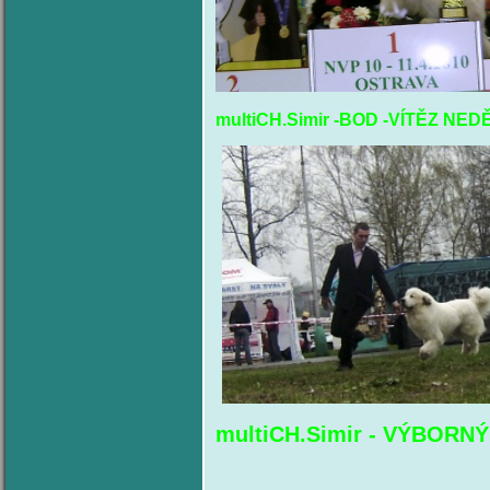
multiCH.Simir -BOD -VÍTĚZ NEDĚ
multiCH.Simir - VÝBORN