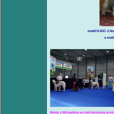
multiCH.Ričí -2.N
a mult
Monty s Michaelkou se stali historicky prvn