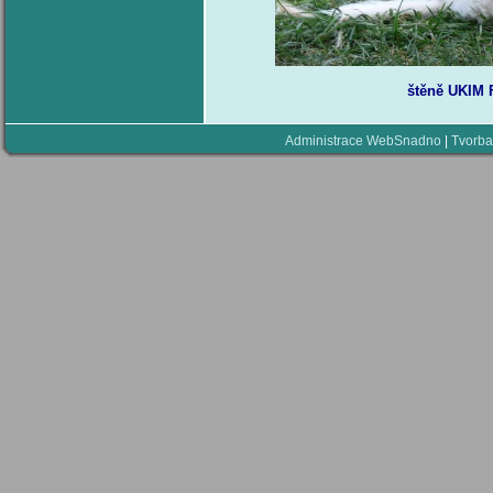
štěně UKIM 
Administrace WebSnadno
|
Tvorba