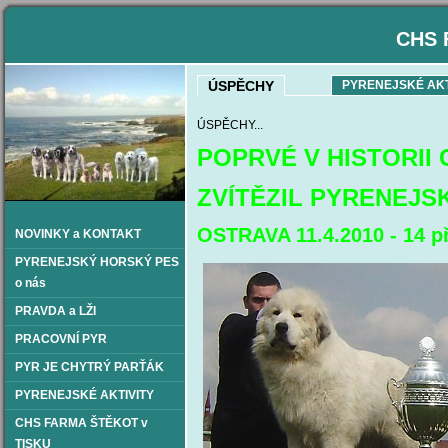
CHS 
ÚSPĚCHY
PYRENEJSKÉ AKT
ÚSPĚCHY...
POPRVÉ V HISTORII
ZVÍTĚZIL PYRENEJSK
OSTRAVA 11.4.2010 - 14 p
NOVINKY a KONTAKT
PYRENEJSKÝ HORSKÝ PES
o nás
PRAVDA a LŽI
PRACOVNÍ PYR
PYR JE CHYTRÝ PARŤÁK
PYRENEJSKÉ AKTIVITY
CHS FARMA ŠTĚKOT v
TISKU