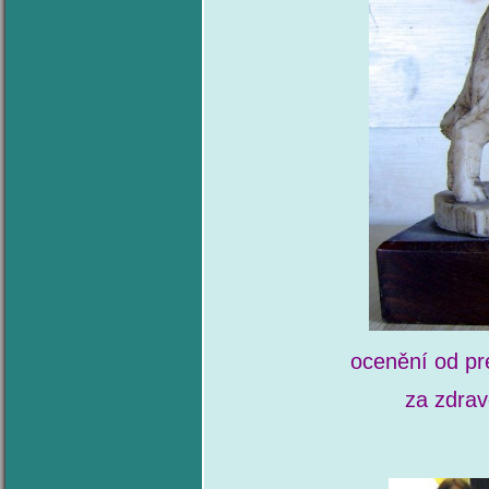
ocenění od pr
za zdrav