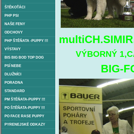
ŠTĚKOŤÁCI
PHP PSI
NAŠE FENY
ODCHOVY
multiCH.SIMIR
PHP ŠTĚŇATA -PUPPY !!!
VÝSTAVY
VÝBORNÝ 1,CAC
BIS BIG BOD TOP DOG
BIG-FCI II
PSÍ NEBE
DLUŽNÍCI
PORADNA
STANDARD
PM ŠTĚŇATA-PUPPY !!!
PO ŠTĚŇATA-PUPPY !!!
PO FACE RASE PUPPY
PYRENEJSKÉ ODKAZY