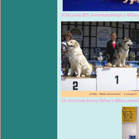
JCH.Linda BIS Juniorhandlingu
CH.JCH.Linda Farma Štěkot s Míšou Lito