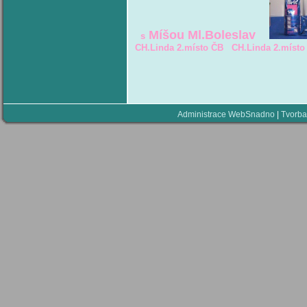
Míšou Ml.Boleslav
s
CH.Linda 2.místo ČB CH.Linda 2.místo
Administrace WebSnadno
|
Tvorba