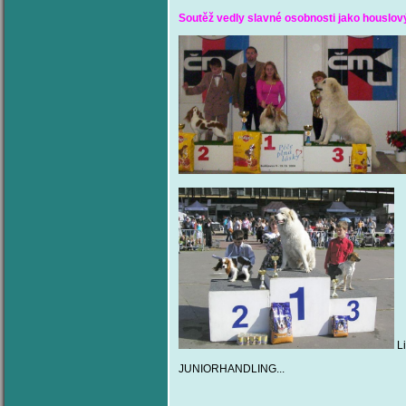
Soutěž vedly slavné
osobnosti jako houslov
Li
JUNIORHANDLING...