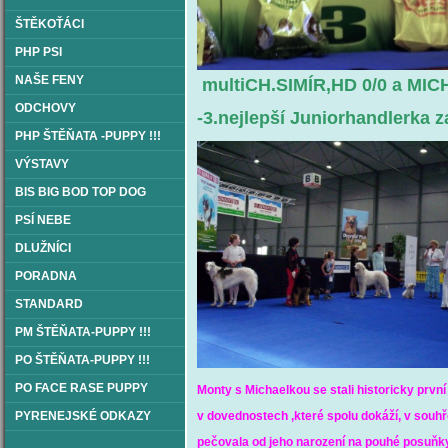
ŠTĚKOŤÁCI
PHP PSI
NAŠE FENY
multiCH.SIMÍR,HD 0/0 a
MIC
ODCHOVY
-3.nejlepší Juniorhandlerka z
PHP ŠTĚŇATA -PUPPY !!!
VÝSTAVY
BIS BIG BOD TOP DOG
PSÍ NEBE
DLUŽNÍCI
PORADNA
STANDARD
PM ŠTĚŇATA-PUPPY !!!
PO ŠTĚŇATA-PUPPY !!!
PO FACE RASE PUPPY
Monty s Michaelkou se stali historicky prvn
PYRENEJSKÉ ODKAZY
v dovednostech ,které spolu dokáží, v souh
pečovala
od jeho narození na pouhé posuňky 