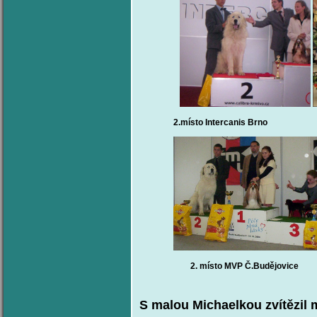
2.místo Intercanis Brno 1.místo 
2. místo MVP Č.Budějovice
S malou Michaelkou zvítězil m