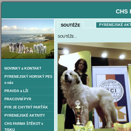
CHS 
SOUTĚŽE
PYRENEJSKÉ AKT
SOUTĚŽE...
NOVINKY a KONTAKT
PYRENEJSKÝ HORSKÝ PES
o nás
PRAVDA a LŽI
PRACOVNÍ PYR
PYR JE CHYTRÝ PARŤÁK
PYRENEJSKÉ AKTIVITY
CHS FARMA ŠTĚKOT v
TISKU