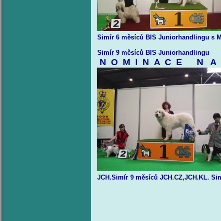
Simír 6 měsíců BIS Juniorhandlingu s
Simír 9 měsíců BIS Juniorhandlingu
N O M I N A C E N A G
JCH.Simír 9 měsíců JCH.CZ,JCH.KL. Sim